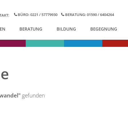
BÜRO: 0221 / 57779930
BERATUNG: 01590 / 6404264
TAKT:
EN
BERATUNG
BILDUNG
BEGEGNUNG
se
wandel"
gefunden