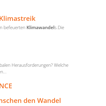
Klimastreik
en befeuerten
Klimawandel
s.Die
balen Herausforderungen? Welche
n...
ENCE
enschen den Wandel