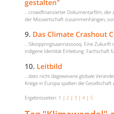
gestalten"
...crowdfinanzierter Dokumentarfilm, de
der Misswirtschaft zusammenhängen, so
9.
Das Climate Crashout 
...Sikoqqinngisaannassooq. Eine Zukunft
indigene Identität Einleitung: Fachschaft fü
10.
Leitbild
...dato nicht dagewesene globale Verände
Kriege in Europa spalten die Gesellschaft
Ergebnisseiten:
1
|
2
|
3
|
4
|
5