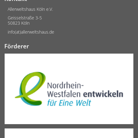
Allerweltshaus Köln e.V.
Geisselstraße 3-5
50823 Köln
info(at)allerweltshaus.de
Förderer