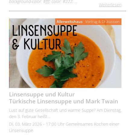
background-color: #fff; color: #222; …
Weiterlesen
Allerweltshaus
Vortrag & Diskussion
Linsensuppe und Kultur
Türkische Linsensuppe und Mark Twain
Lust auf gute Gesellschaft und warme Suppe? Am Dienstag,
den 3. Februar heißt…
Di, 03. März 2026 - 17:00 Uhr Gemeinsames Kochen einer
Linsensuppe