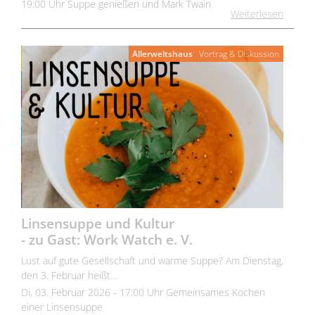
19:00 Uhr Suppe genießen und Mark Twain
Weiterlesen
Allerweltshaus
Vortrag & Diskussion
Linsensuppe und Kultur
- zu Gast: Work Watch e. V.
Lust auf gute Gesellschaft und warme Suppe? Am Dienstag,
den 3. Februar heißt…
Di, 03. Februar 2026 - 17:00 Uhr Gemeinsames Kochen
einer Linsensuppe