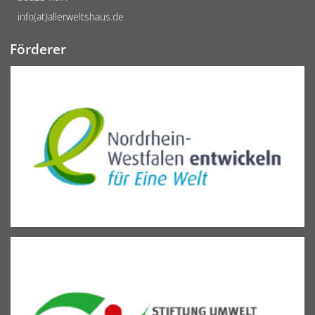
info(at)allerweltshaus.de
Förderer