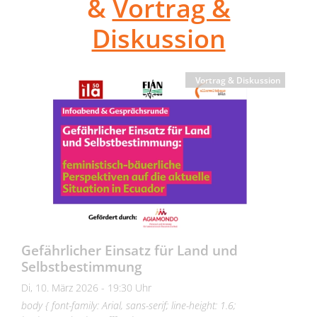
&
Vortrag &
Diskussion
Vortrag & Diskussion
Gefährlicher Einsatz für Land und
Selbstbestimmung
Di, 10. März 2026 - 19:30 Uhr
body { font-family: Arial, sans-serif; line-height: 1.6;