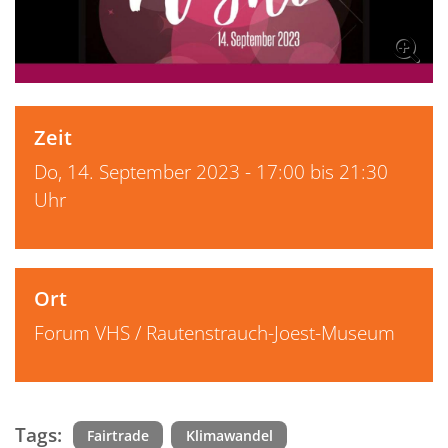
Zeit
Do, 14. September 2023 - 17:00 bis 21:30
Uhr
Ort
Forum VHS / Rautenstrauch-Joest-Museum
Tags:
Fairtrade
Klimawandel