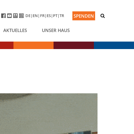
DE
EN
FR
ES
PT
TR
SPENDEN
AKTUELLES
UNSER HAUS