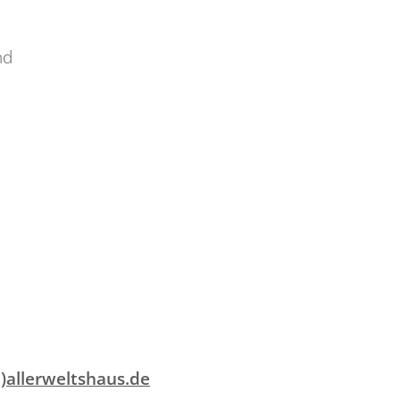
nd
5
)allerweltshaus.de