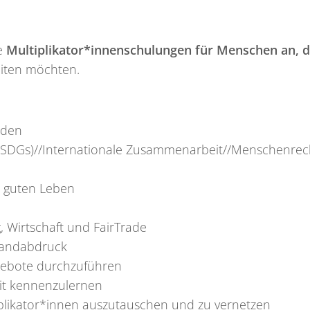
e
Multiplikator*innenschulungen für Menschen an, di
iten möchten.
lden
(SDGs)//Internationale Zusammenarbeit//Menschenrec
m guten Leben
 Wirtschaft und FairTrade
Handabdruck
ngebote durchzuführen
eit kennenzulernen
plikator*innen auszutauschen und zu vernetzen