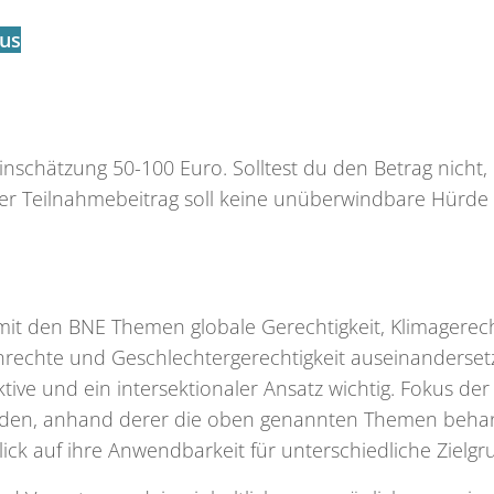
us
nschätzung 50-100 Euro. Solltest du den Betrag nicht,
r Teilnahmebeitrag soll keine unüberwindbare Hürde d
t den BNE Themen globale Gerechtigkeit, Klimagerecht
rechte und Geschlechtergerechtigkeit auseinanderset
ektive und ein intersektionaler Ansatz wichtig. Fokus de
thoden, anhand derer die oben genannten Themen be
ick auf ihre Anwendbarkeit für unterschiedliche Zielg