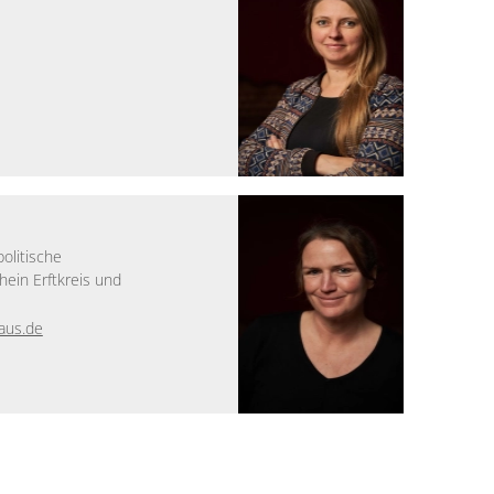
olitische
hein Erftkreis und
haus.de