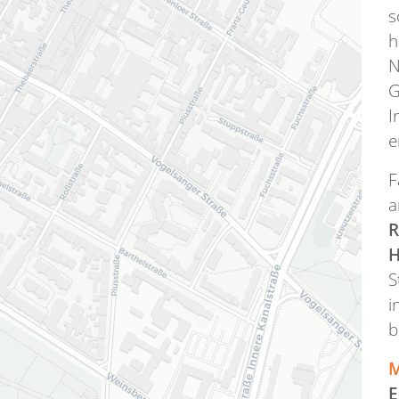
s
h
N
G
I
e
F
a
R
H
S
i
b
M
E