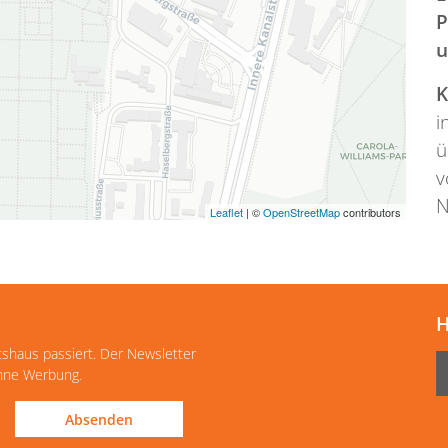
P
u
K
i
ü
v
N
Leaflet
| ©
OpenStreetMap
contributors
H
tshaus passiert. Der Newsletter
ohne Werbung.
Absenden