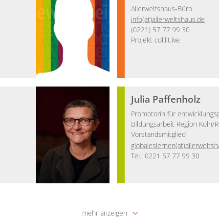
Allerweltshaus-Büro
info(at)allerweltshaus.de
(0221) 57 77 99 30
Projekt col.lit.ive
Julia Paffenholz
Promotorin für entwicklungsp
Bildungsarbeit Region Köln/R
Vorstandsmitglied
globaleslernen(at)allerwelts
Tel.: 0221 57 77 99 30
mehr anzeigen