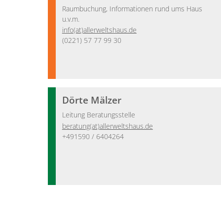
Raumbuchung, Informationen rund ums Haus
u.v.m.
info(at)allerweltshaus.de
(0221) 57 77 99 30
Dörte Mälzer
Leitung Beratungsstelle
beratung(at)allerweltshaus.de
+491590 / 6404264