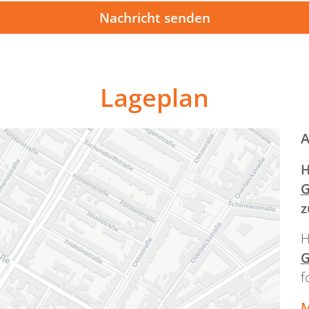
Lageplan
A
H
G
z
H
G
f
M