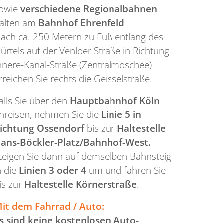
owie
verschiedene Regionalbahnen
alten am
Bahnhof Ehrenfeld
ach ca. 250 Metern zu Fuß entlang des
ürtels auf der Venloer Straße in Richtung
nnere-Kanal-Straße (Zentralmoschee)
rreichen Sie rechts die Geisselstraße.
alls Sie über den
Hauptbahnhof Köln
nreisen, nehmen Sie die
Linie 5 in
ichtung Ossendorf
bis zur
Haltestelle
ans-Böckler-Platz/Bahnhof-West.
teigen Sie dann auf demselben Bahnsteig
n die
Linien 3 oder 4
um und fahren Sie
is zur
Haltestelle Körnerstraße
.
it dem Fahrrad / Auto:
s sind keine kostenlosen Auto-