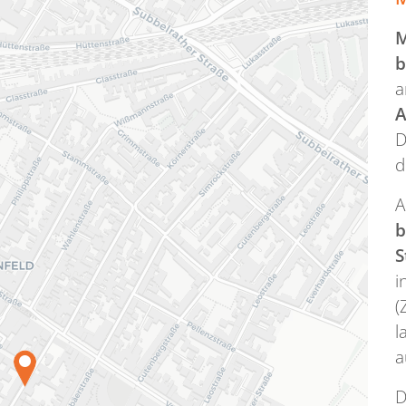
M
b
a
A
D
d
A
b
S
i
(
l
a
D