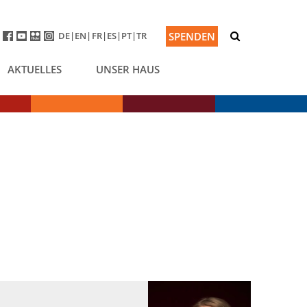
DE
EN
FR
ES
PT
TR
SPENDEN
AKTUELLES
UNSER HAUS