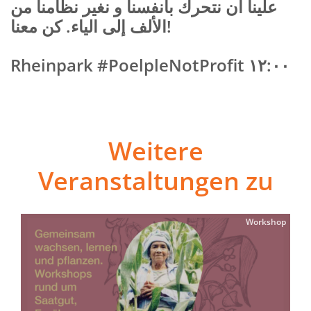
علينا أن نتحرك بأنفسنا و نغير نظامنا من
الألف إلى الياء. كن معنا!
Rheinpark #PoelpleNotProfit
١٢:٠٠
Weitere
Veranstaltungen zu
Workshop