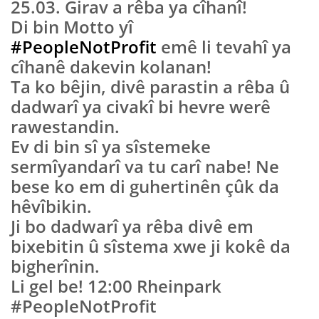
25.03. Girav a rêba ya cîhanî!
Di bin Motto yî
#PeopleNotProfit
emê li tevahî ya
cîhanê dakevin kolanan!
Ta ko bêjin, divê parastin a rêba û
dadwarî ya civakî bi hevre werê
rawestandin.
Ev di bin sî ya sîstemeke
sermîyandarî va tu carî nabe! Ne
bese ko em di guhertinên çûk da
hêvîbikin.
Ji bo dadwarî ya rêba divê em
bixebitin û sîstema xwe ji kokê da
bigherînin.
Li gel be! 12:00 Rheinpark
#PeopleNotProfit