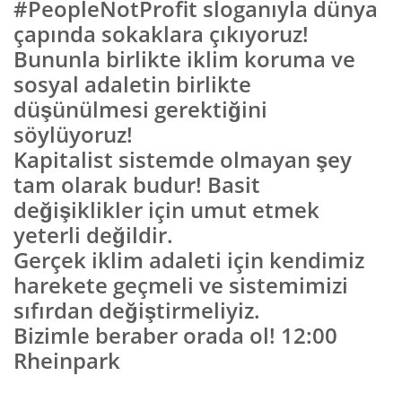
#PeopleNotProfit
sloganıyla dünya
çapında sokaklara çıkıyoruz!
Bununla birlikte iklim koruma ve
sosyal adaletin birlikte
düşünülmesi gerektiğini
söylüyoruz!
Kapitalist sistemde olmayan şey
tam olarak budur! Basit
değişiklikler için umut etmek
yeterli değildir.
Gerçek iklim adaleti için kendimiz
harekete geçmeli ve sistemimizi
sıfırdan değiştirmeliyiz.
Bizimle beraber orada ol! 12:00
Rheinpark