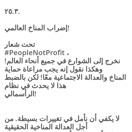
٢٥.٣.
إضراب المناخ العالمي!
تحت شعار
#PeopleNotProfit
،
نخرج إلى الشوارع في جميع أنحاء العالم!
وهكذا نقول إنه يجب مراعاة حماية
المناخ والعدالة الاجتماعية معًا! لكن بالضبط
هذا لا يحدث في نظام
الرأسمالي!
لا يكفي أن نأمل في تغييرات بسيطة. من
أجل العدالة المناخية الحقيقية