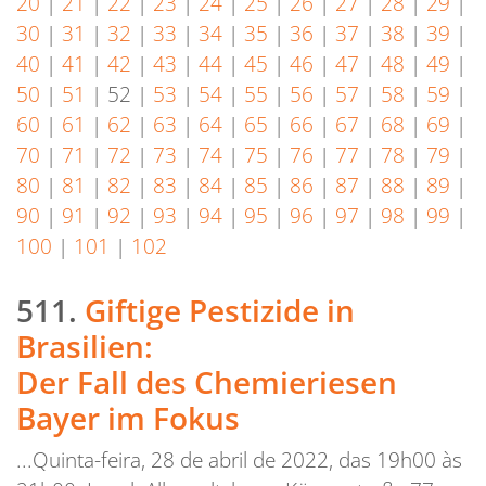
20
|
21
|
22
|
23
|
24
|
25
|
26
|
27
|
28
|
29
|
30
|
31
|
32
|
33
|
34
|
35
|
36
|
37
|
38
|
39
|
40
|
41
|
42
|
43
|
44
|
45
|
46
|
47
|
48
|
49
|
50
|
51
|
52
|
53
|
54
|
55
|
56
|
57
|
58
|
59
|
60
|
61
|
62
|
63
|
64
|
65
|
66
|
67
|
68
|
69
|
70
|
71
|
72
|
73
|
74
|
75
|
76
|
77
|
78
|
79
|
80
|
81
|
82
|
83
|
84
|
85
|
86
|
87
|
88
|
89
|
90
|
91
|
92
|
93
|
94
|
95
|
96
|
97
|
98
|
99
|
100
|
101
|
102
511.
Giftige Pestizide in
Brasilien:
Der Fall des Chemieriesen
Bayer im Fokus
...Quinta-feira, 28 de abril de 2022, das 19h00 às