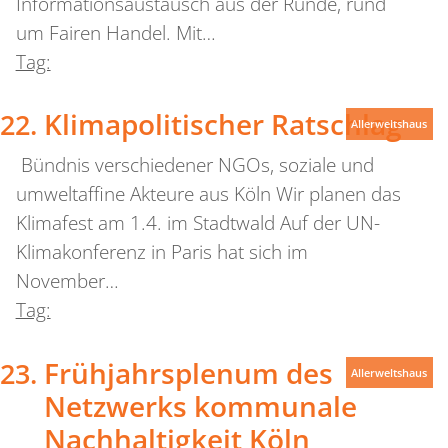
Informationsaustausch aus der Runde, rund
um Fairen Handel. Mit…
Tag:
Klimapolitischer Ratschlag
Allerweltshaus
Bündnis verschiedener NGOs, soziale und
umweltaffine Akteure aus Köln Wir planen das
Klimafest am 1.4. im Stadtwald Auf der UN-
Klimakonferenz in Paris hat sich im
November…
Tag:
Frühjahrsplenum des
Allerweltshaus
Netzwerks kommunale
Nachhaltigkeit Köln