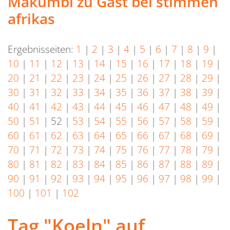
Makumbi zu Gast bei stimmen
afrikas
Ergebnisseiten:
1
|
2
|
3
|
4
|
5
|
6
|
7
|
8
|
9
|
10
|
11
|
12
|
13
|
14
|
15
|
16
|
17
|
18
|
19
|
20
|
21
|
22
|
23
|
24
|
25
|
26
|
27
|
28
|
29
|
30
|
31
|
32
|
33
|
34
|
35
|
36
|
37
|
38
|
39
|
40
|
41
|
42
|
43
|
44
|
45
|
46
|
47
|
48
|
49
|
50
|
51
|
52
|
53
|
54
|
55
|
56
|
57
|
58
|
59
|
60
|
61
|
62
|
63
|
64
|
65
|
66
|
67
|
68
|
69
|
70
|
71
|
72
|
73
|
74
|
75
|
76
|
77
|
78
|
79
|
80
|
81
|
82
|
83
|
84
|
85
|
86
|
87
|
88
|
89
|
90
|
91
|
92
|
93
|
94
|
95
|
96
|
97
|
98
|
99
|
100
|
101
|
102
Tag "Koeln" auf