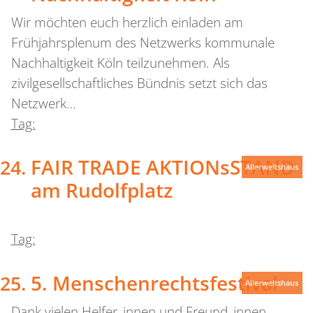
Wir möchten euch herzlich einladen am
Frühjahrsplenum des Netzwerks kommunale
Nachhaltigkeit Köln teilzunehmen. Als
zivilgesellschaftliches Bündnis setzt sich das
Netzwerk…
Tag:
FAIR TRADE AKTIONsSTAND
Allerweltshaus
am Rudolfplatz
Tag:
5. Menschenrechtsfestival
Allerweltshaus
Dank vielen Helfer_innen und Freund_innen