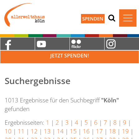
SPENDEN
JETZT SPENDEN!
Suchergebnisse
1013 Ergebnisse für den Suchbegriff
"Köln"
gefunden
Ergebnisseiten:
1
|
2
|
3
|
4
|
5
|
6
|
7
|
8
|
9
|
10
|
11
|
12
|
13
|
14
|
15
|
16
|
17
|
18
|
19
|