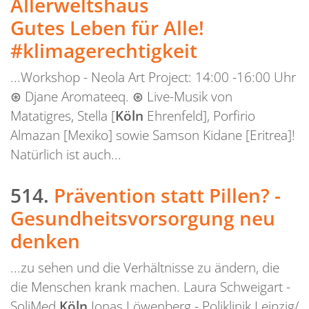
Allerweltshaus
Gutes Leben für Alle!
#klimagerechtigkeit
...Workshop - Neola Art Project: 14:00 -16:00 Uhr
⊛ Djane Aromateeq. ⊛ Live-Musik von
Matatigres, Stella [
Köln
Ehrenfeld], Porfirio
Almazan [Mexiko] sowie Samson Kidane [Eritrea]!
Natürlich ist auch...
514.
Prävention statt Pillen? -
Gesundheitsvorsorgung neu
denken
...zu sehen und die Verhältnisse zu ändern, die
die Menschen krank machen. Laura Schweigart -
SoliMed
Köln
Jonas Löwenberg - Poliklinik Leipzig/