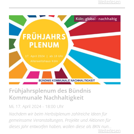
Weiterlesen
Köln: global - nachhaltig
Frühjahrsplenum des Bündnis
Kommunale Nachhaltigkeit
Mi, 17. April 2024 - 18:00 Uhr
Nachdem wir beim Herbstplenum zahlreiche Ideen für
gemeinsame Veranstaltungen, Projekte und Aktionen für
dieses Jahr entworfen haben, wollen diese als BKN nun…
Weiterlesen