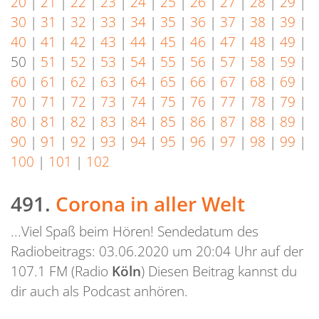
20
|
21
|
22
|
23
|
24
|
25
|
26
|
27
|
28
|
29
|
30
|
31
|
32
|
33
|
34
|
35
|
36
|
37
|
38
|
39
|
40
|
41
|
42
|
43
|
44
|
45
|
46
|
47
|
48
|
49
|
50
|
51
|
52
|
53
|
54
|
55
|
56
|
57
|
58
|
59
|
60
|
61
|
62
|
63
|
64
|
65
|
66
|
67
|
68
|
69
|
70
|
71
|
72
|
73
|
74
|
75
|
76
|
77
|
78
|
79
|
80
|
81
|
82
|
83
|
84
|
85
|
86
|
87
|
88
|
89
|
90
|
91
|
92
|
93
|
94
|
95
|
96
|
97
|
98
|
99
|
100
|
101
|
102
491.
Corona in aller Welt
...Viel Spaß beim Hören! Sendedatum des
Radiobeitrags: 03.06.2020 um 20:04 Uhr auf der
107.1 FM (Radio
Köln
) Diesen Beitrag kannst du
dir auch als Podcast anhören.