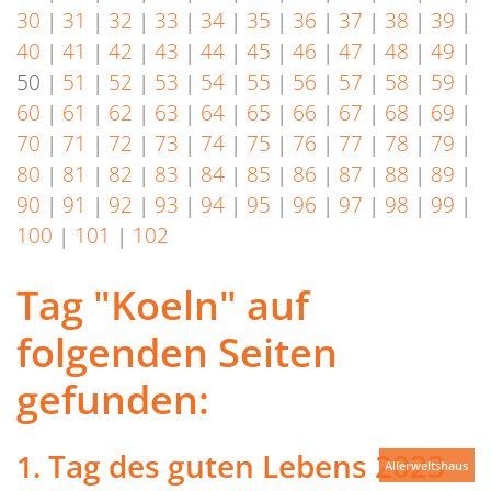
30
|
31
|
32
|
33
|
34
|
35
|
36
|
37
|
38
|
39
|
40
|
41
|
42
|
43
|
44
|
45
|
46
|
47
|
48
|
49
|
50
|
51
|
52
|
53
|
54
|
55
|
56
|
57
|
58
|
59
|
60
|
61
|
62
|
63
|
64
|
65
|
66
|
67
|
68
|
69
|
70
|
71
|
72
|
73
|
74
|
75
|
76
|
77
|
78
|
79
|
80
|
81
|
82
|
83
|
84
|
85
|
86
|
87
|
88
|
89
|
90
|
91
|
92
|
93
|
94
|
95
|
96
|
97
|
98
|
99
|
100
|
101
|
102
Tag "Koeln" auf
folgenden Seiten
gefunden:
Tag des guten Lebens 2023
Allerweltshaus