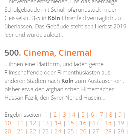
...November entschieden, uns das ehemalige
Schulgebäude mit Schulhofgrundstück in der
Geisselstr. 3-5 in
Köln
Ehrenfeld vertraglich zu
überlassen. Das Gebäude steht seit Herbst 2019
leer und wurde zuletzt...
500.
Cinema, Cinema!
...ihnen eine Plattform, und laden gerne
Filmschaffende oder Filmenthusiasten aus
anderen Städten nach
Köln
zum Austausch ein,
bisher etwa den afghanischen Filmemacher
Hassan Fazili, den Syrer Nehad Husein...
Ergebnisseiten:
1
|
2
|
3
|
4
|
5
|
6
|
7
|
8
|
9
|
10
|
11
|
12
|
13
|
14
|
15
|
16
|
17
|
18
|
19
|
20
|
21
|
22
|
23
|
24
|
25
|
26
|
27
|
28
|
29
|