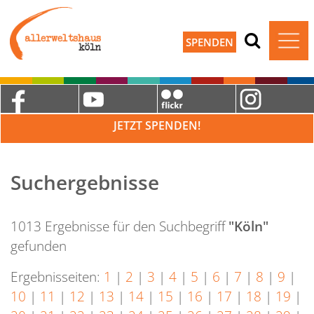
SPENDEN
JETZT SPENDEN!
Suchergebnisse
1013 Ergebnisse für den Suchbegriff
"Köln"
gefunden
Ergebnisseiten:
1
|
2
|
3
|
4
|
5
|
6
|
7
|
8
|
9
|
10
|
11
|
12
|
13
|
14
|
15
|
16
|
17
|
18
|
19
|