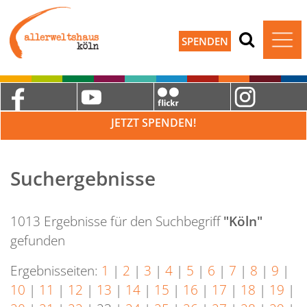
SPENDEN
JETZT SPENDEN!
Suchergebnisse
1013 Ergebnisse für den Suchbegriff
"Köln"
gefunden
Ergebnisseiten:
1
|
2
|
3
|
4
|
5
|
6
|
7
|
8
|
9
|
10
|
11
|
12
|
13
|
14
|
15
|
16
|
17
|
18
|
19
|