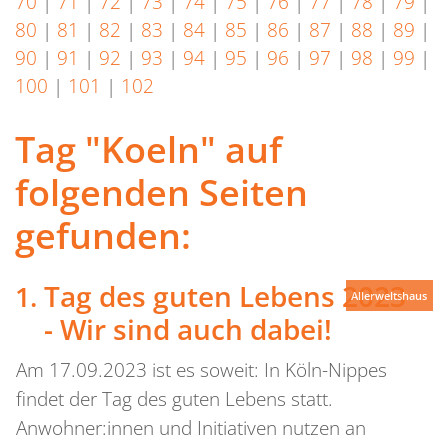
70
|
71
|
72
|
73
|
74
|
75
|
76
|
77
|
78
|
79
|
80
|
81
|
82
|
83
|
84
|
85
|
86
|
87
|
88
|
89
|
90
|
91
|
92
|
93
|
94
|
95
|
96
|
97
|
98
|
99
|
100
|
101
|
102
Tag "Koeln" auf
folgenden Seiten
gefunden:
Tag des guten Lebens 2023
Allerweltshaus
- Wir sind auch dabei!
Am 17.09.2023 ist es soweit: In Köln-Nippes
findet der Tag des guten Lebens statt.
Anwohner:innen und Initiativen nutzen an