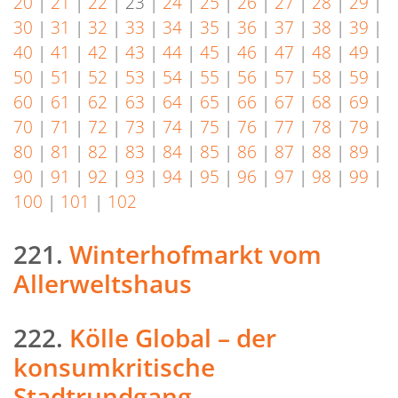
20
|
21
|
22
|
23
|
24
|
25
|
26
|
27
|
28
|
29
|
30
|
31
|
32
|
33
|
34
|
35
|
36
|
37
|
38
|
39
|
40
|
41
|
42
|
43
|
44
|
45
|
46
|
47
|
48
|
49
|
50
|
51
|
52
|
53
|
54
|
55
|
56
|
57
|
58
|
59
|
60
|
61
|
62
|
63
|
64
|
65
|
66
|
67
|
68
|
69
|
70
|
71
|
72
|
73
|
74
|
75
|
76
|
77
|
78
|
79
|
80
|
81
|
82
|
83
|
84
|
85
|
86
|
87
|
88
|
89
|
90
|
91
|
92
|
93
|
94
|
95
|
96
|
97
|
98
|
99
|
100
|
101
|
102
221.
Winterhofmarkt vom
Allerweltshaus
222.
Kölle Global – der
konsumkritische
Stadtrundgang.