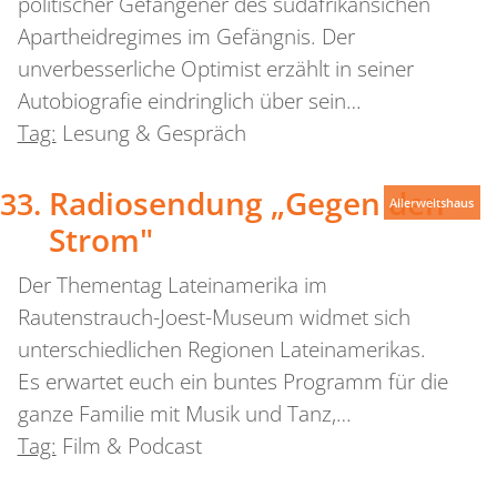
politischer Gefangener des südafrikansichen
Apartheidregimes im Gefängnis. Der
unverbesserliche Optimist erzählt in seiner
Autobiografie eindringlich über sein…
Tag:
Lesung & Gespräch
Radiosendung „Gegen den
Allerweltshaus
Strom"
Der Thementag Lateinamerika im
Rautenstrauch-Joest-Museum widmet sich
unterschiedlichen Regionen Lateinamerikas.
Es erwartet euch ein buntes Programm für die
ganze Familie mit Musik und Tanz,…
Tag:
Film & Podcast