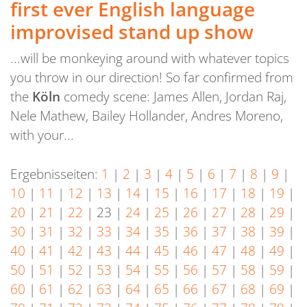
first ever English language
improvised stand up show
...will be monkeying around with whatever topics
you throw in our direction! So far confirmed from
the
Köln
comedy scene: James Allen, Jordan Raj,
Nele Mathew, Bailey Hollander, Andres Moreno,
with your...
Ergebnisseiten:
1
|
2
|
3
|
4
|
5
|
6
|
7
|
8
|
9
|
10
|
11
|
12
|
13
|
14
|
15
|
16
|
17
|
18
|
19
|
20
|
21
|
22
|
23
|
24
|
25
|
26
|
27
|
28
|
29
|
30
|
31
|
32
|
33
|
34
|
35
|
36
|
37
|
38
|
39
|
40
|
41
|
42
|
43
|
44
|
45
|
46
|
47
|
48
|
49
|
50
|
51
|
52
|
53
|
54
|
55
|
56
|
57
|
58
|
59
|
60
|
61
|
62
|
63
|
64
|
65
|
66
|
67
|
68
|
69
|