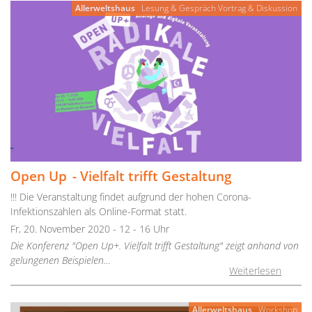
Allerweltshaus
Lesung & Gespräch
Vortrag & Diskussion
Open Up - Vielfalt trifft Gestaltung
!!! Die Veranstaltung findet aufgrund der hohen Corona-
Infektionszahlen als Online-Format statt.
Fr, 20. November 2020 - 12 - 16 Uhr
Die Konferenz "Open Up+. Vielfalt trifft Gestaltung" zeigt anhand von
gelungenen Beispielen…
Weiterlesen
Allerweltshaus
Workshop