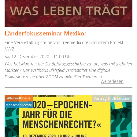
Länderfokusseminar Mexiko:
Eine Veranstaltungsreihe von treemedia.org und ihrem Projekt
MAIZ
Sa, 12. Dezember 2020 - 11:00 Uhr
Was hat Mais mit der Schöpfungsgeschichte zu tun, was mit globalen
Märkten? Das Welthaus Bielefeld veranstaltet eine digitale
Diskussionsreihe über ZOOM zu aktuellen Themen in…
Weiterlesen
Allerweltshaus
Vortrag & Diskussion
Menschenrechte