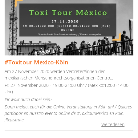
#Toxitour Mexico-Köln
Am 27 November 2020 werden Vertreter*innen der
mexikanischen Menschenrechtsorganisationen Centro…
Fr, 27. November 2020 - 19:00-21:00 Uhr / (Mexiko:12:00 -14:00
Uhr)
Ihr wollt auch dabei sein?
Dann meldet euch für die Online Veranstaltung in Köln an! / Quieres
participar en nuestro evento online de #ToxitourMexico en Köln.
¡Registrate…
Weiterlesen