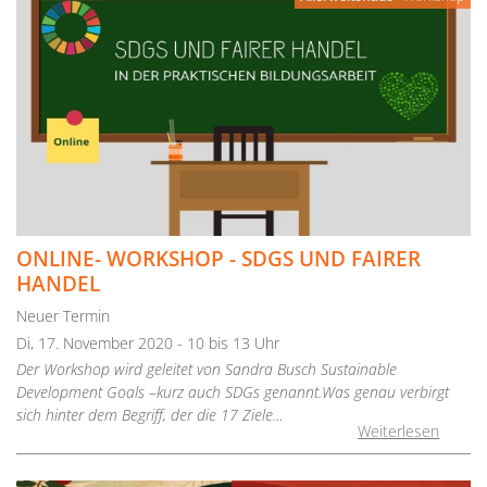
ONLINE- WORKSHOP - SDGS UND FAIRER
HANDEL
Neuer Termin
Di, 17. November 2020 - 10 bis 13 Uhr
Der Workshop wird geleitet von Sandra Busch Sustainable
Development Goals –kurz auch SDGs genannt.Was genau verbirgt
sich hinter dem Begriff, der die 17 Ziele…
Weiterlesen