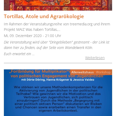
Tortillas, Atole und Agrarökologie
Im Rahmen der Veranstaltungsreihe von treemedia.org und ihrem
Projekt MAIZ Was haben Tortillas,…
Mi, 09. Dezember 2020 - 21:00 Uhr
Die Veranstaltung wird über "Dringeblieben" gestreamt - der Link ist
dann hier zu finden, auf der Seite vom Wandelwerk Köln.
Euch erwartet ein …
Weiterlesen
Allerweltshaus
Workshop