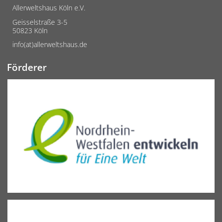
Allerweltshaus Köln e.V.
Geisselstraße 3-5
50823 Köln
info(at)allerweltshaus.de
Förderer