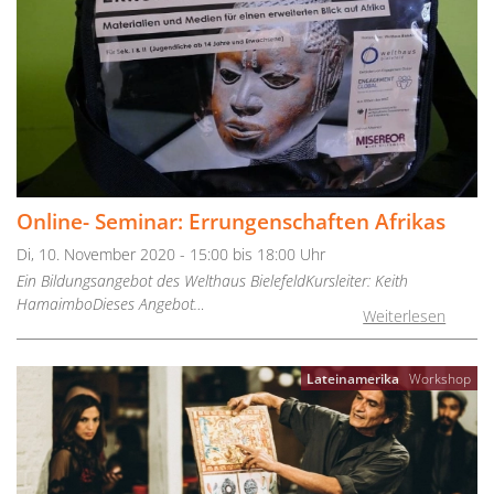
Online- Seminar: Errungenschaften Afrikas
Di, 10. November 2020 - 15:00 bis 18:00 Uhr
Ein Bildungsangebot des Welthaus BielefeldKursleiter: Keith
HamaimboDieses Angebot…
Weiterlesen
Lateinamerika
Workshop