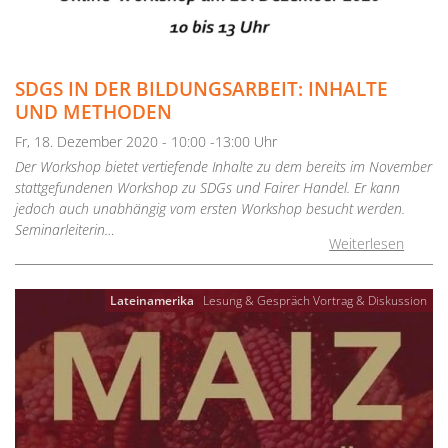
SDGS IN DER BILDUNGSARBEIT: INHALTE
UND METHODEN
Fr, 18. Dezember 2020 - 10:00 -13:00 Uhr
Der Workshop bietet vertiefende Inhalte zu dem bereits im November
stattgefundenen Workshop zu SDGs und Fairer Handel. Er kann
jedoch auch unabhängig vom ersten Workshop besucht werden.
Seminarleiterin…
Weiterlesen
Lateinamerika
Lesung & Gespräch
Vortrag & Diskussion