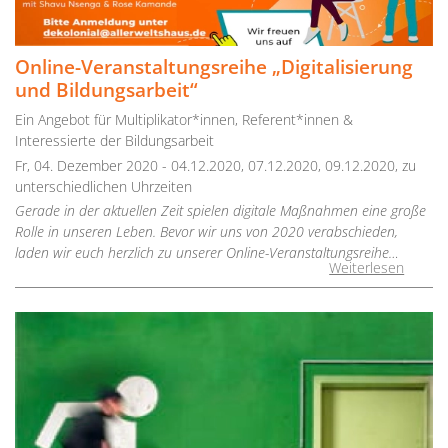
Online-Veranstaltungsreihe „Digitalisierung
und Bildungsarbeit“
Ein Angebot für Multiplikator*innen, Referent*innen &
Interessierte der Bildungsarbeit
Fr, 04. Dezember 2020 - 04.12.2020, 07.12.2020, 09.12.2020, zu
unterschiedlichen Uhrzeiten
Gerade in der aktuellen Zeit spielen digitale Maßnahmen eine große
Rolle in unseren Leben. Bevor wir uns von 2020 verabschieden,
laden wir euch herzlich zu unserer Online-Veranstaltungsreihe…
Weiterlesen