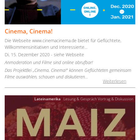
Cinema, Cinema!
Die Webseite www.cinemacinema.de bietet für Geflüchtete,
Willkommensinitiativen und Interessierte…
Di, 15. Dezember 2020 - siehe Webseite
Anmoderation und Filme sind online abrufbar!
Das ProjektBei „Cinema, Cinema!" können Geflüchteten gemeinsam
Filme auswählen, schauen und diskutieren…
Weiterlesen
Lateinamerika
Lesung & Gespräch
Vortrag & Diskussion