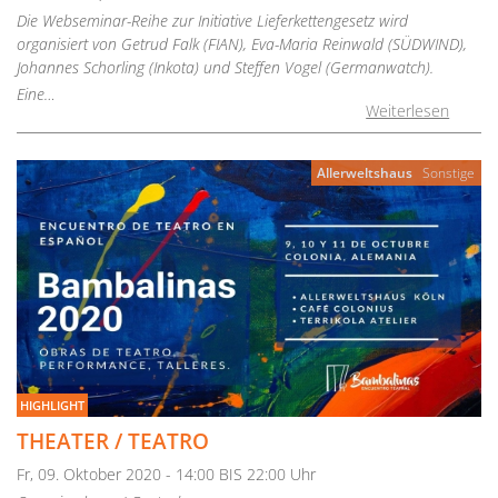
Die Webseminar-Reihe zur Initiative Lieferkettengesetz wird
organisiert von Getrud Falk (FIAN), Eva-Maria Reinwald (SÜDWIND),
Johannes Schorling (Inkota) und Steffen Vogel (Germanwatch).
Eine…
Weiterlesen
Allerweltshaus
Sonstige
HIGHLIGHT
THEATER / TEATRO
Fr, 09. Oktober 2020 - 14:00 BIS 22:00 Uhr