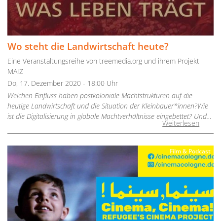
Wo steht die Landwirtschaft heute?
Eine Veranstaltungsreihe von treemedia.org und ihrem Projekt
MAIZ
Do, 17. Dezember 2020 - 18:00 Uhr
Welchen Einfluss haben postkoloniale Machtstrukturen auf die
heutige Landwirtschaft und die Situation der Kleinbauer*innen?Wie
ist die Digitalisierung in globale Machtverhältnisse eingebettet? Und…
Weiterlesen
Film & Podcast