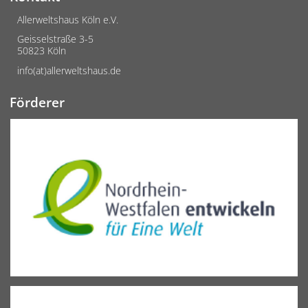
Allerweltshaus Köln e.V.
Geisselstraße 3-5
50823 Köln
info(at)allerweltshaus.de
Förderer