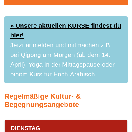
» Unsere aktuellen KURSE findest du
hier!
Jetzt anmelden und mitmachen z.B.
bei Qigong am Morgen (ab dem 14.
April), Yoga in der Mittagspause oder
einem Kurs für Hoch-Arabisch.
Regelmäßige Kultur- &
Begegnungsangebote
DIENSTAG