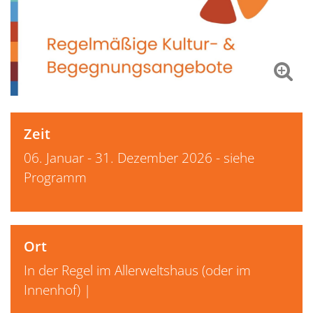
Zeit
06. Januar - 31. Dezember 2026 - siehe
Programm
Ort
In der Regel im Allerweltshaus (oder im
Innenhof) |