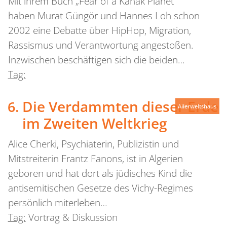
Mit ihrem Buch „Fear of a Kanak Planet“
haben Murat Güngör und Hannes Loh schon
2002 eine Debatte über HipHop, Migration,
Rassismus und Verantwortung angestoßen.
Inzwischen beschäftigen sich die beiden…
Tag:
Die Verdammten dieser Erde
Allerweltshaus
im Zweiten Weltkrieg
Alice Cherki, Psychiaterin, Publizistin und
Mitstreiterin Frantz Fanons, ist in Algerien
geboren und hat dort als jüdisches Kind die
antisemitischen Gesetze des Vichy-Regimes
persönlich miterleben…
Tag:
Vortrag & Diskussion