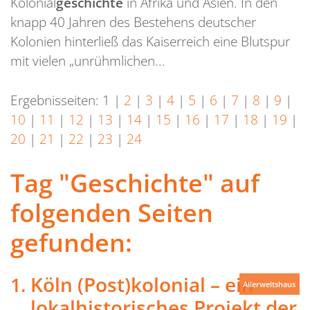
Kolonial
geschichte
in Afrika und Asien. In den
knapp 40 Jahren des Bestehens deutscher
Kolonien hinterließ das Kaiserreich eine Blutspur
mit vielen „unrühmlichen...
Ergebnisseiten:
1
|
2
|
3
|
4
|
5
|
6
|
7
|
8
|
9
|
10
|
11
|
12
|
13
|
14
|
15
|
16
|
17
|
18
|
19
|
20
|
21
|
22
|
23
|
24
Tag "Geschichte" auf
folgenden Seiten
gefunden:
Köln (Post)kolonial – ein
Allerweltshaus
lokalhistorisches Projekt der