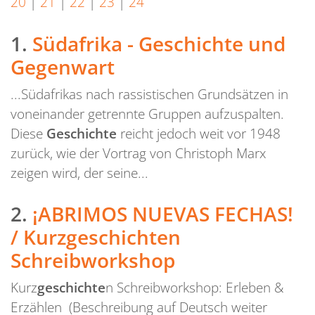
20
|
21
|
22
|
23
|
24
1.
Südafrika - Geschichte und
Gegenwart
...Südafrikas nach rassistischen Grundsätzen in
voneinander getrennte Gruppen aufzuspalten.
Diese
Geschichte
reicht jedoch weit vor 1948
zurück, wie der Vortrag von Christoph Marx
zeigen wird, der seine...
2.
¡ABRIMOS NUEVAS FECHAS!
/ Kurzgeschichten
Schreibworkshop
Kurz
geschichte
n Schreibworkshop: Erleben &
Erzählen (Beschreibung auf Deutsch weiter