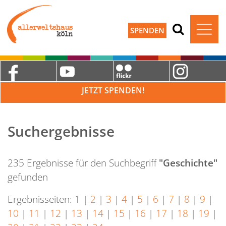
SPENDEN
JETZT SPENDEN!
Suchergebnisse
235 Ergebnisse für den Suchbegriff
"Geschichte"
gefunden
Ergebnisseiten:
1
|
2
|
3
|
4
|
5
|
6
|
7
|
8
|
9
|
10
|
11
|
12
|
13
|
14
|
15
|
16
|
17
|
18
|
19
|