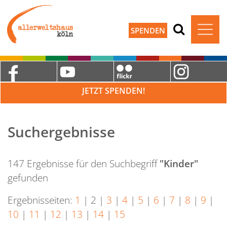
SPENDEN
JETZT SPENDEN!
Suchergebnisse
147 Ergebnisse für den Suchbegriff
"Kinder"
gefunden
Ergebnisseiten:
1
|
2
|
3
|
4
|
5
|
6
|
7
|
8
|
9
|
10
|
11
|
12
|
13
|
14
|
15