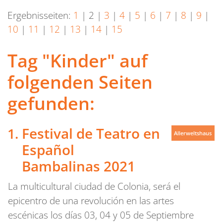
Ergebnisseiten:
1
|
2
|
3
|
4
|
5
|
6
|
7
|
8
|
9
|
10
|
11
|
12
|
13
|
14
|
15
Tag "Kinder" auf
folgenden Seiten
gefunden:
Festival de Teatro en
Allerweltshaus
Español
Bambalinas 2021
La multicultural ciudad de Colonia, será el
epicentro de una revolución en las artes
escénicas los días 03, 04 y 05 de Septiembre