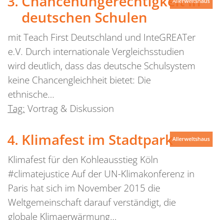
Chancenungerechtigkeit in
Allerweltshaus
deutschen Schulen
mit Teach First Deutschland und InteGREATer
e.V. Durch internationale Vergleichsstudien
wird deutlich, dass das deutsche Schulsystem
keine Chancengleichheit bietet: Die
ethnische…
Tag:
Vortrag & Diskussion
Klimafest im Stadtpark
Allerweltshaus
Klimafest für den Kohleausstieg Köln
#climatejustice Auf der UN-Klimakonferenz in
Paris hat sich im November 2015 die
Weltgemeinschaft darauf verständigt, die
globale Klimaerwärmung…