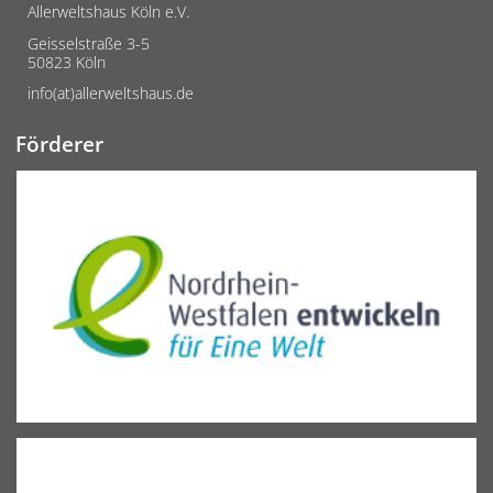
Allerweltshaus Köln e.V.
Geisselstraße 3-5
50823 Köln
info(at)allerweltshaus.de
Förderer