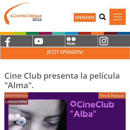
SPENDEN
JETZT SPENDEN!
Cine Club presenta la película
"Alma".
Allerweltshaus
Film & Podcast
Lateinamerika