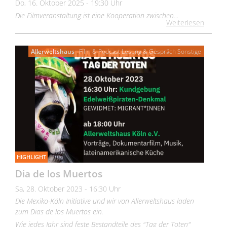
Do, 16. Oktober 2025 - 19:30 Uhr
Die Filmveranstaltung ist eine Kooperation zwischen…
Weiterlesen
Allerweltshaus
Film & Podcast
Lesung & Gespräch
Sonstige
HIGHLIGHT
Dia de los Muertos
Sa, 28. Oktober 2023 - 16:30 Uhr
Die Mexiko-Köln Initiative und wir von Allerweltshaus laden
zum Dias de los Muertos ein.
Wie jedes Jahr sind feste Bestandteile des "Tag der Toten"