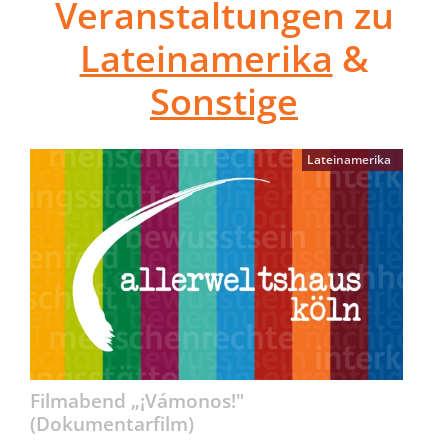
Veranstaltungen zu
Lateinamerika
&
Sonstige
Lateinamerika
Filmabend „¡Vámonos!"
(Dokumentarfilm)