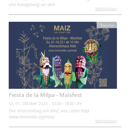
eine Kundgebung vor dem…
Weiterlesen
Sonstige
Fiesta de la Milpa - Maisfest
So, 01. Oktober 2023 - 10:00 -18:00 Uhr
Eine Veranstaltung von MAIZ, was Leben trägt
(www.treemedia.org/maiz)
Weiterlesen