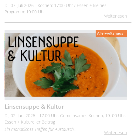
Di, 07. Juli 2026 - Kochen: 17:00 Uhr / Essen + kleines
Programm: 19:00 Uhr
Weiterlesen
Allerweltshaus
Linsensuppe & Kultur
Di, 02. Juni 2026 - 17:00 Uhr: Gemeinsames Kochen, 19: 00 Uhr:
Essen + Kultureller Beitrag
Ein monatliches Treffen für Austausch,…
Weiterlesen