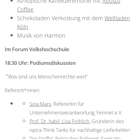
Äthiopische Kaffeezeremonie mit
Abosto
Coffee
Schokoladen Verkostung mit dem
Weltladen
Köln
Musik von Harmon
Im Forum Volkshochschule
:
18:30 Uhr:
Podiumsdiskussion
“
Was sind uns Menschenrechte wert"
Referent*innen:
Sina Marx
, Referentin für
Unternehmensverantwortung, Femnet e.V.
Prof. Dr. habil. Lisa Fröhlich
, Gründerin des
ispira Think Tanks für nachhaltige Lieferketten
Tim Stoffel
, Politischer Referent, Fairtrade