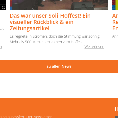
Das war unser Soli-Hoffest! Ein
An
visueller Rückblick & ein
Re
Zeitungsartikel
En
eit
Es regnete in Strömen, doch die Stimmung war sonnig:
Anm
Mehr als 500 Menschen kamen zum Hoffest...
en
Weiterlesen
zu allen News
H
tshaus passiert. Der Newsletter