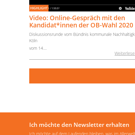
HIGHLIGHT
Video: Online-Gespräch mit den
Kandidat*innen der OB-Wahl 2020
Diskussionsrunde vom Bündnis kommunale Nachhaltigk
Köln
vom 14....
Weiterles
Ich möchte den Newsletter erhalten
Ich möchte auf dem Laufenden bleiben, was im Allerwel