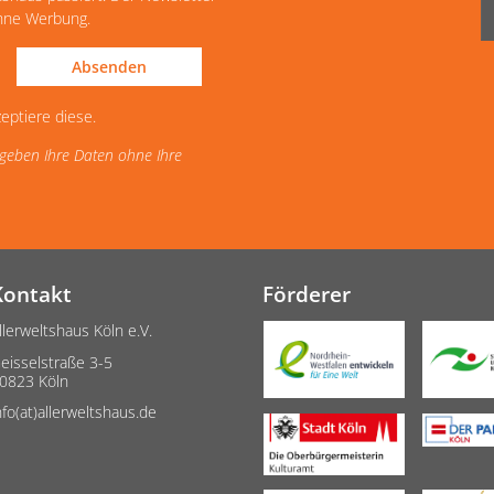
ohne Werbung.
Absenden
eptiere diese.
d geben Ihre Daten ohne Ihre
Kontakt
Förderer
llerweltshaus Köln e.V.
eisselstraße 3-5
0823 Köln
nfo(at)allerweltshaus.de