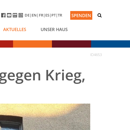
DE
EN
FR
ES
PT
TR
SPENDEN
AKTUELLES
UNSER HAUS
ID4653
 gegen Krieg,