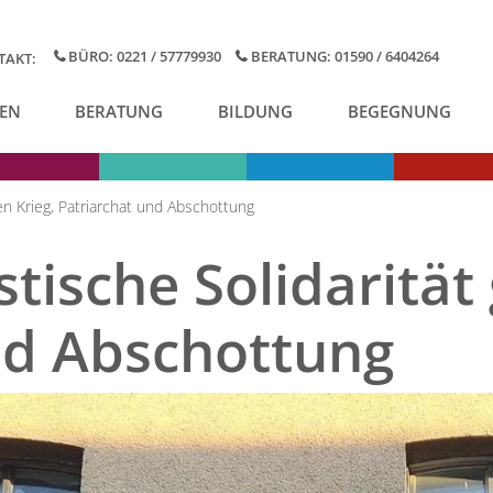
BÜRO: 0221 / 57779930
BERATUNG: 01590 / 6404264
TAKT:
EN
BERATUNG
BILDUNG
BEGEGNUNG
en Krieg, Patriarchat und Abschottung
tische Solidarität
nd Abschottung