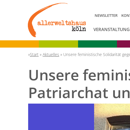
NEWSLETTER
KON
VERANSTALTUNG
Start
»
Aktuelles
»
Unsere feministische Solidarität geg
Unsere feminis
Patriarchat u