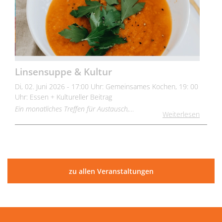
Linsensuppe & Kultur
Di, 02. Juni 2026 - 17:00 Uhr: Gemeinsames Kochen, 19: 00
Uhr: Essen + Kultureller Beitrag
Ein monatliches Treffen für Austausch,…
Weiterlesen
zu allen Veranstaltungen