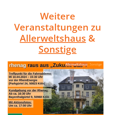
Weitere
Veranstaltungen zu
Allerweltshaus
&
Sonstige
Allerweltshaus
Sonstige