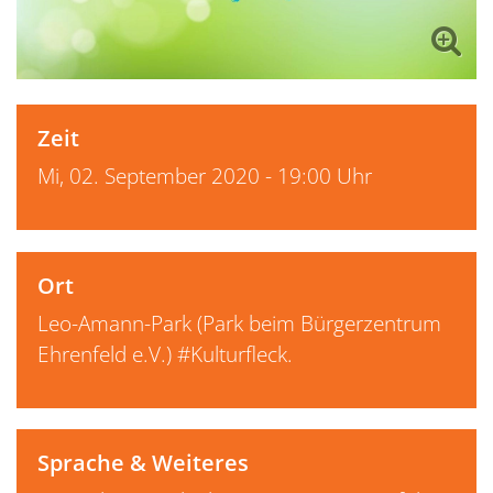
Zeit
Mi, 02. September 2020 - 19:00 Uhr
Ort
Leo-Amann-Park (Park beim Bürgerzentrum
Ehrenfeld e.V.) #Kulturfleck.
Sprache & Weiteres