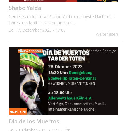
Shabe Yalda
Gemeinsam feiern wir Shabe Yalda, die längste Nacht des
Jahres, um Kraft zu tanken und uns…
So, 17. Dezember 2023 - 17:00
Weiterlesen
Allerweltshaus
Film & Podcast
Lesung & Gespräch
Sonstige
HIGHLIGHT
Dia de los Muertos
Sa, 28. Oktober 2023 - 16:30 Uhr