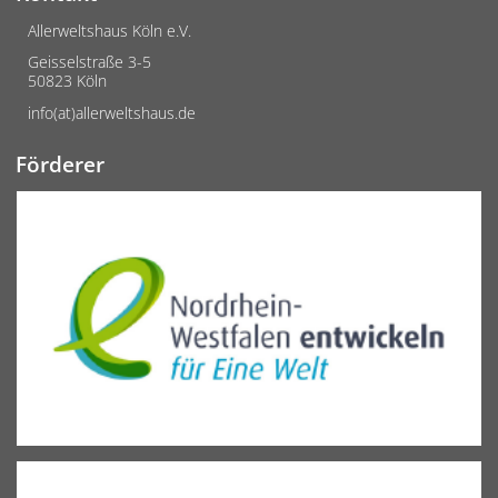
Allerweltshaus Köln e.V.
Geisselstraße 3-5
50823 Köln
info(at)allerweltshaus.de
Förderer