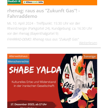
rhenag: raus aus "Zukunft Gas"! -
Fahrraddemo
Mi, 10. April 2024 - Treffpunkt: 15:30 Uhr vor der
RheinEnergie (Parkgürtel 24), Kundgebung: ca. 16:30 Uhr
vor der rhenag (Bayenthalgürtel 9)
FAHRRAD-DEMO: Rhenag raus aus "Zukunft Gas"
Weiterlesen
Allerweltshaus
Sonstige
Menschenrechte