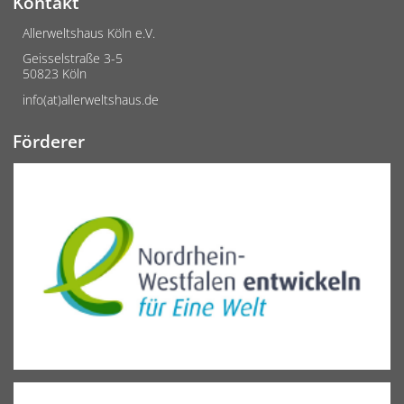
Kontakt
Allerweltshaus Köln e.V.
Geisselstraße 3-5
50823 Köln
info(at)allerweltshaus.de
Förderer