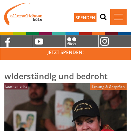
SPENDEN
JETZT SPENDEN!
wIderständIg und bedroht
Lateinamerika
Lesung & Gespräch