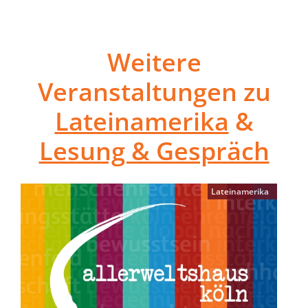
Weitere
Veranstaltungen zu
Lateinamerika
&
Lesung & Gespräch
Lateinamerika