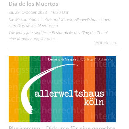
Dia de los Muertos
Sa, 28. Oktober 2023 - 16:30 Uhr
Die Mexiko-Köln Initiative und wir von Allerweltshaus laden
zum Dias de los Muertos ein.
Wie jedes Jahr sind feste Bestandteile des "Tag der Toten"
eine Kundgebung vor dem…
Weiterlesen
Lesung & Gespräch
Vortrag & Diskussion
Pluriversum – Diskurse für eine gerechte