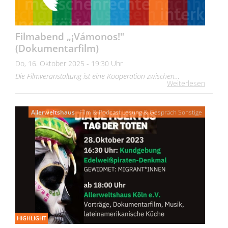
Filmabend „¡Vámonos!"
(Dokumentarfilm)
Do, 16. Oktober 2025 - 19:30 Uhr
Die Filmveranstaltung ist eine Kooperation zwischen…
Weiterlesen
Allerweltshaus
Film & Podcast
Lesung & Gespräch
Sonstige
HIGHLIGHT