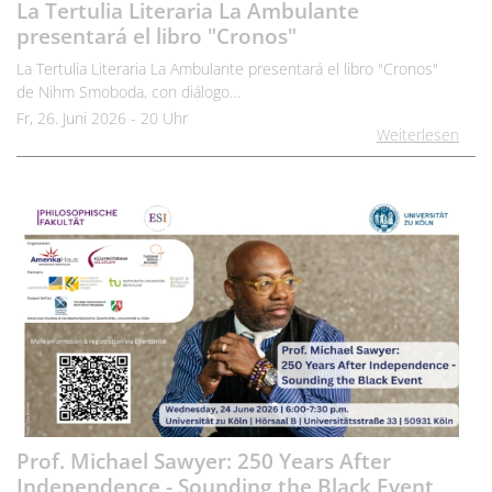
La Tertulia Literaria La Ambulante
presentará el libro "Cronos"
La Tertulia Literaria La Ambulante presentará el libro "Cronos"
de Nihm Smoboda, con diálogo…
Fr, 26. Juni 2026 - 20 Uhr
Weiterlesen
Lesung & Gespräch
Prof. Michael Sawyer: 250 Years After
Independence - Sounding the Black Event