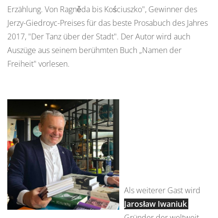
Erzählung. Von Ragněda bis Kościuszko", Gewinner des
Jerzy-Giedroyc-Preises für das beste Prosabuch des Jahres
2017, "Der Tanz über der Stadt". Der Autor wird auch
Auszüge aus seinem berühmten Buch „Namen der
Freiheit" vorlesen.
Als weiterer Gast wird
Jarosław Iwaniuk
,
Gründer der weltweit