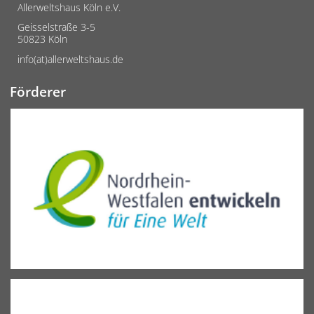
Allerweltshaus Köln e.V.
Geisselstraße 3-5
50823 Köln
info(at)allerweltshaus.de
Förderer