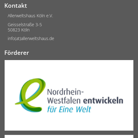
Kontakt
Allerweltshaus Köln e.V.
Geisselstraße 3-5
50823 Köln
info(at)allerweltshaus.de
Förderer