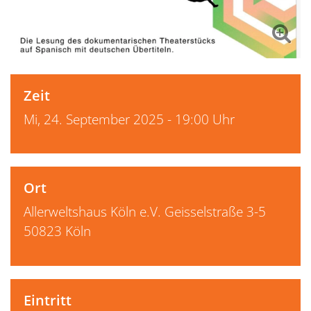
Zeit
Mi, 24. September 2025 - 19:00 Uhr
Ort
Allerweltshaus Köln e.V. Geisselstraße 3-5
50823 Köln
Eintritt