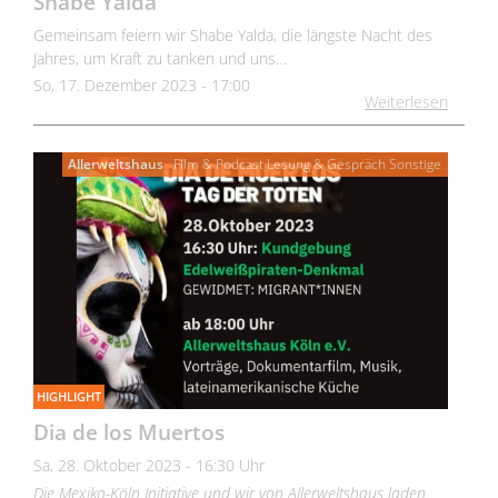
Shabe Yalda
Gemeinsam feiern wir Shabe Yalda, die längste Nacht des
Jahres, um Kraft zu tanken und uns…
So, 17. Dezember 2023 - 17:00
Weiterlesen
Allerweltshaus
Film & Podcast
Lesung & Gespräch
Sonstige
HIGHLIGHT
Dia de los Muertos
Sa, 28. Oktober 2023 - 16:30 Uhr
Die Mexiko-Köln Initiative und wir von Allerweltshaus laden