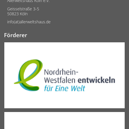
Allerweltshaus Köln e.V.
Geisselstraße 3-5
50823 Köln
info(at)allerweltshaus.de
Förderer