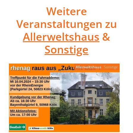
Weitere
Veranstaltungen zu
Allerweltshaus
&
Sonstige
Allerweltshaus
Sonstige