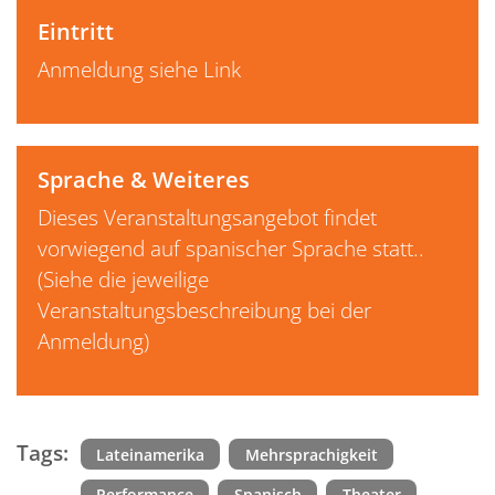
Eintritt
Anmeldung siehe Link
Sprache & Weiteres
Dieses Veranstaltungsangebot findet
vorwiegend auf spanischer Sprache statt..
(Siehe die jeweilige
Veranstaltungsbeschreibung bei der
Anmeldung)
Tags:
Lateinamerika
Mehrsprachigkeit
Performance
Spanisch
Theater