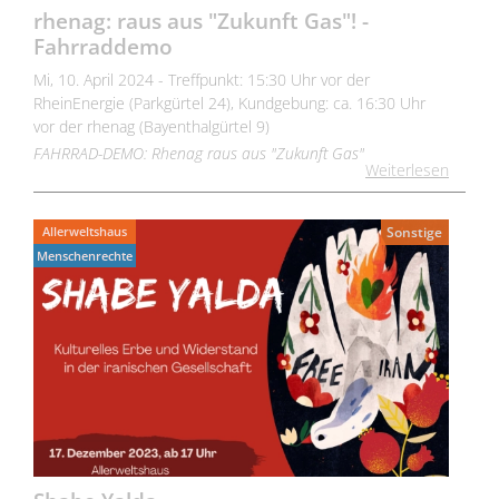
rhenag: raus aus "Zukunft Gas"! -
Fahrraddemo
Mi, 10. April 2024 - Treffpunkt: 15:30 Uhr vor der
RheinEnergie (Parkgürtel 24), Kundgebung: ca. 16:30 Uhr
vor der rhenag (Bayenthalgürtel 9)
FAHRRAD-DEMO: Rhenag raus aus "Zukunft Gas"
Weiterlesen
Allerweltshaus
Sonstige
Menschenrechte