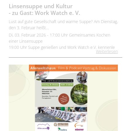
Linsensuppe und Kultur
- zu Gast: Work Watch e. V.
Lust auf gute Gesellschaft und warme Suppe? Am Dienstag,
den 3. Februar heißt…
Di, 03. Februar 2026 - 17:00 Uhr Gemeinsames Kochen
einer Linsensuppe
19:00 Uhr Suppe genießen und Work Watch e.V. kennenle
Weiterlesen
Allerweltshaus
Film & Podcast
Vortrag & Diskussion