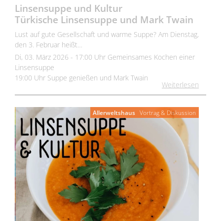
Linsensuppe und Kultur
Türkische Linsensuppe und Mark Twain
Lust auf gute Gesellschaft und warme Suppe? Am Dienstag,
den 3. Februar heißt…
Di, 03. März 2026 - 17:00 Uhr Gemeinsames Kochen einer
Linsensuppe
19:00 Uhr Suppe genießen und Mark Twain
Weiterlesen
Allerweltshaus
Vortrag & Diskussion