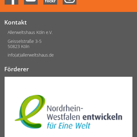
Kontakt
Allerweltshaus Köln e.V.
Geisselstraße 3-5
50823 Köln
info(at)allerweltshaus.de
Förderer