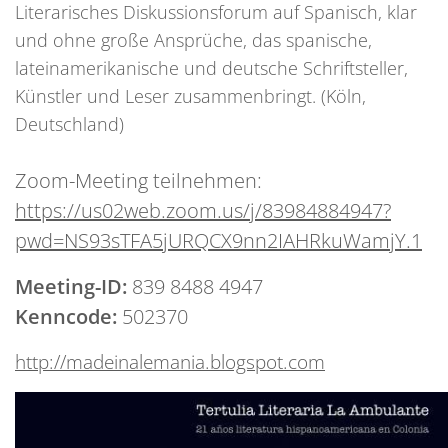
Literarisches Diskussionsforum auf Spanisch, klar
und ohne große Ansprüche, das spanische,
lateinamerikanische und deutsche Schriftsteller,
Künstler und Leser zusammenbringt. (Köln,
Deutschland)
Zoom-Meeting teilnehmen:
https://us02web.zoom.us/j/83984884947?
pwd=NS93sTFA5jURQCX9nn2IAHRkuWamjY.1
Meeting-ID:
839 8488 4947
Kenncode:
502370
http://madeinalemania.blogspot.com