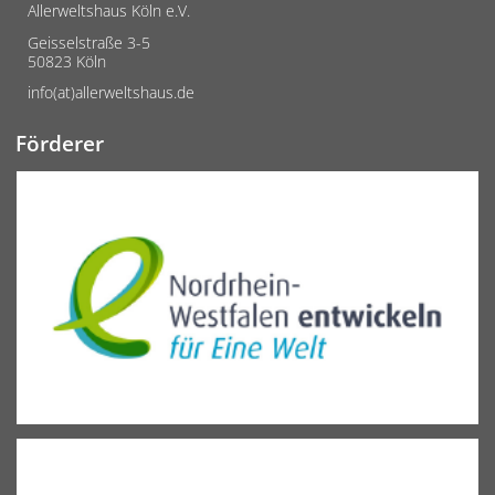
Allerweltshaus Köln e.V.
Geisselstraße 3-5
50823 Köln
info(at)allerweltshaus.de
Förderer