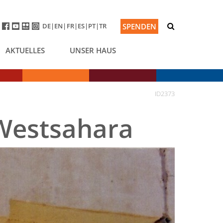
DE
EN
FR
ES
PT
TR
SPENDEN
AKTUELLES
UNSER HAUS
ID2373
Westsahara