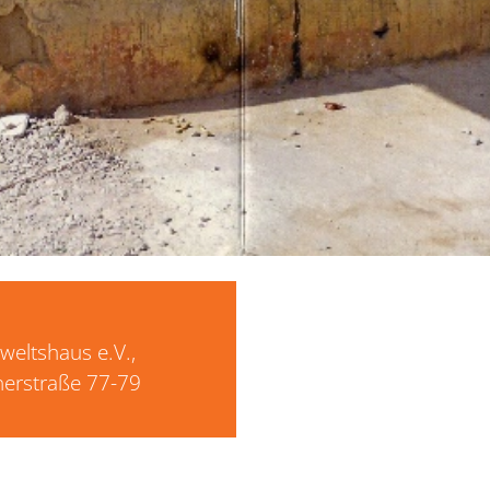
rweltshaus e.V.,
nerstraße 77-79