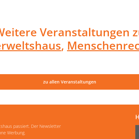
Weitere Veranstaltungen z
erweltshaus
,
Menschenrec
zu allen Veranstaltungen
H
tshaus passiert. Der Newsletter
ohne Werbung.