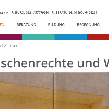
BÜRO: 0221 / 57779930
BERATUNG: 01590 / 6404264
TAKT:
EN
BERATUNG
BILDUNG
BEGEGNUNG
nd Westsahara
schenrechte und 