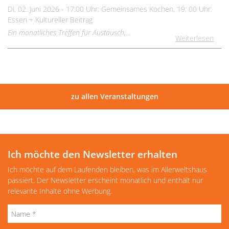
Di, 02. Juni 2026 - 17:00 Uhr: Gemeinsames Kochen, 19: 00 Uhr:
Essen + Kultureller Beitrag
Ein monatliches Treffen für Austausch,…
Weiterlesen
zu allen Veranstaltungen
Ich möchte den Newsletter erhalten
Ich möchte auf dem Laufenden bleiben, was im Allerweltshaus
passiert. Der Newsletter erscheint monatlich und enthält nur
relevante Inhalte ohne Werbung.