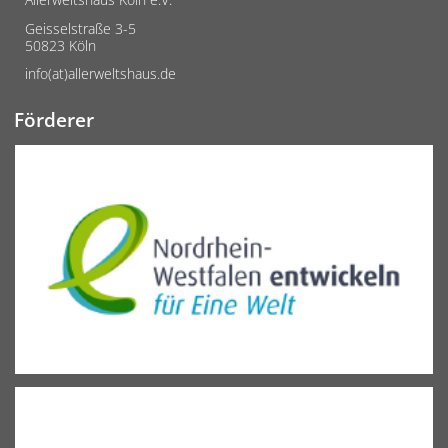
Geisselstraße 3-5
50823 Köln
info(at)allerweltshaus.de
Förderer