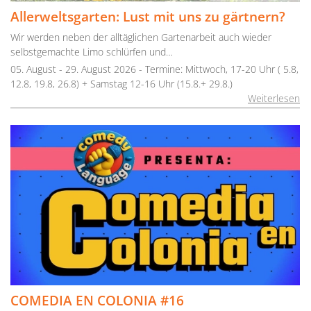
Allerweltsgarten: Lust mit uns zu gärtnern?
Wir werden neben der alltäglichen Gartenarbeit auch wieder
selbstgemachte Limo schlürfen und…
05. August - 29. August 2026 - Termine: Mittwoch, 17-20 Uhr ( 5.8,
12.8, 19.8, 26.8) + Samstag 12-16 Uhr (15.8.+ 29.8.)
Weiterlesen
COMEDIA EN COLONIA #16