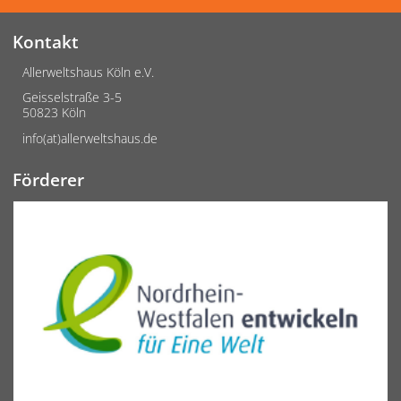
Kontakt
Allerweltshaus Köln e.V.
Geisselstraße 3-5
50823 Köln
info(at)allerweltshaus.de
Förderer