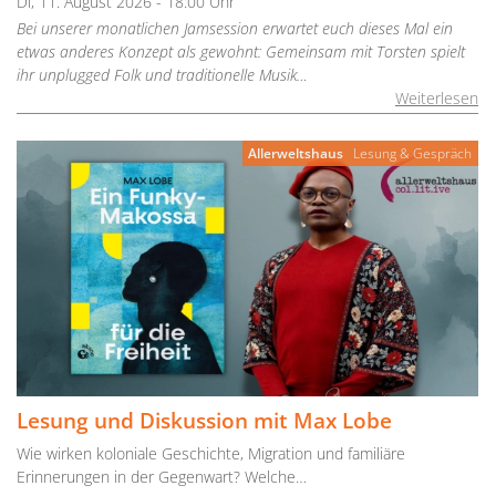
Di, 11. August 2026 - 18:00 Uhr
Bei unserer monatlichen Jamsession erwartet euch dieses Mal ein
etwas anderes Konzept als gewohnt: Gemeinsam mit Torsten spielt
ihr unplugged Folk und traditionelle Musik…
Weiterlesen
Allerweltshaus
Lesung & Gespräch
Lesung und Diskussion mit Max Lobe
Wie wirken koloniale Geschichte, Migration und familiäre
Erinnerungen in der Gegenwart? Welche…