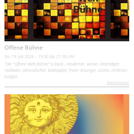
Offene Bühne
So, 19. Juli 2026 - 19:30 bis 21:30 Uhr
"Die "Offene Welt-Bühne" is back - moderner, weiser, lebendiger,
radikaler, altmodischer, bekloppter, freier, trauriger, cooler, ehrlicher,
lustiger.
Weiterlesen