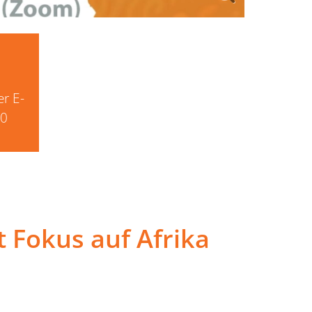
er E-
20
 Fokus auf Afrika