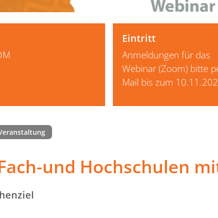
Eintritt
OM
Anmeldungen für das
Webinar (Zoom) bitte p
Mail bis zum 10.11.20
Veranstaltung
Fach-und Hochschulen mit
henziel