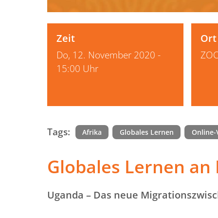
Zeit
Ort
Do, 12. November 2020 -
ZO
15:00 Uhr
Tags:
Afrika
Globales Lernen
Online-
Globales Lernen an 
Uganda – Das neue Migrationszwisc