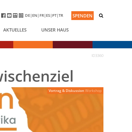
DE
EN
FR
ES
PT
TR
SPENDEN
AKTUELLES
UNSER HAUS
ID3360
ischenziel
Vortrag & Diskussion
Workshop