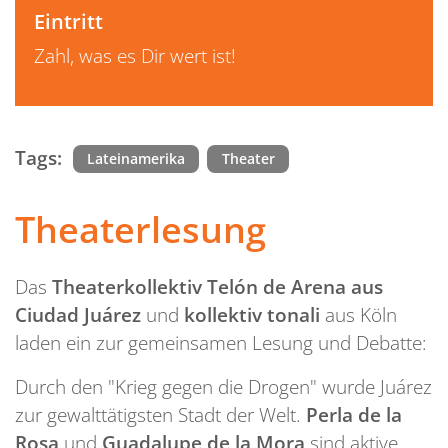
Eintritt
Zahl, was es Dir wert ist!
Tags:
Lateinamerika
Theater
Theaterlesung
Das
Theaterkollektiv Telón de Arena aus
Ciudad Juárez
und
kollektiv tonali
aus Köln
laden ein zur gemeinsamen Lesung und Debatte:
Durch den "Krieg gegen die Drogen" wurde Juárez
zur gewalttätigsten Stadt der Welt.
Perla de la
Rosa
und
Guadalupe de la Mora
sind aktive