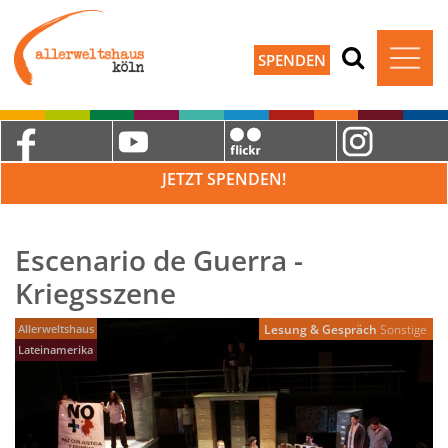
SPENDEN
JETZT SPENDEN!
Escenario de Guerra -
Kriegsszene
Allerweltshaus
Lesung & Gespräch
Sonstige
Lateinamerika