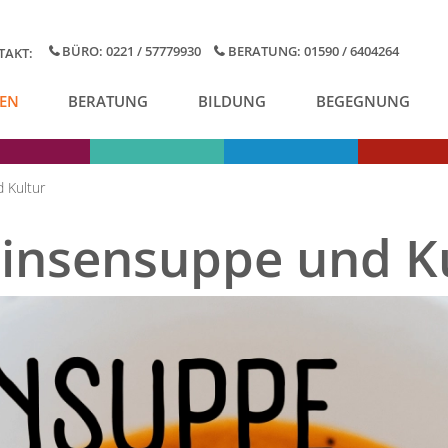
BÜRO: 0221 / 57779930
BERATUNG: 01590 / 6404264
TAKT:
EN
BERATUNG
BILDUNG
BEGEGNUNG
 Kultur
Linsensuppe und K