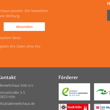
H
tshaus passiert. Der Newsletter
ohne Werbung.
Absenden
eptiere diese.
d geben Ihre Daten ohne Ihre
Kontakt
Förderer
llerweltshaus Köln e.V.
eisselstraße 3-5
0823 Köln
nfo(at)allerweltshaus.de