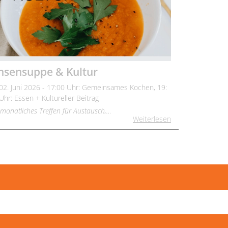
nsensuppe & Kultur
 02. Juni 2026 - 17:00 Uhr: Gemeinsames Kochen, 19:
Uhr: Essen + Kultureller Beitrag
 monatliches Treffen für Austausch,…
Weiterlesen