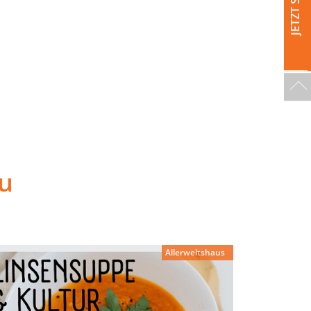
u
Allerweltshaus