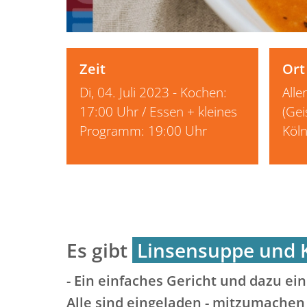
Zeit
Ort
Di, 04. Juli 2023 - Kochen:
Alle
17:00 Uhr / Essen + kleines
(Gei
Programm: 19:00 Uhr
Köln
Es gibt
Linsensuppe und K
- Ein einfaches Gericht und dazu ei
Alle sind eingeladen - mitzumachen