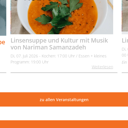
Linsensuppe und Kultur mit Musik
Li
be
von Nariman Samanzadeh
Di,
00 
Di, 07. Juli 2026 - Kochen: 17:00 Uhr / Essen + kleines
Programm: 19:00 Uhr
Ein
Weiterlesen
zu allen Veranstaltungen