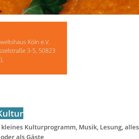
rweltshaus Köln e.V.
sselstraße 3-5, 50823
),
ultur
n kleines Kulturprogramm, Musik, Lesung, alles
 oder als Gäste