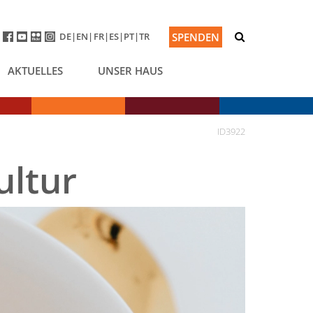
DE
EN
FR
ES
PT
TR
SPENDEN
AKTUELLES
UNSER HAUS
ID3922
ultur