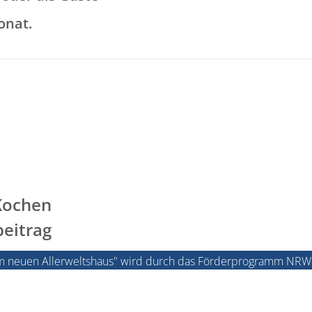
onat.
Kochen
beitrag
e im neuen Allerweltshaus" wird durch das Förderprogramm NRWe