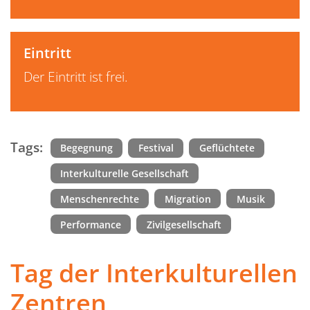
Eintritt
Der Eintritt ist frei.
Tags:
Begegnung
Festival
Geflüchtete
Interkulturelle Gesellschaft
Menschenrechte
Migration
Musik
Performance
Zivilgesellschaft
Tag der Interkulturellen
Zentren