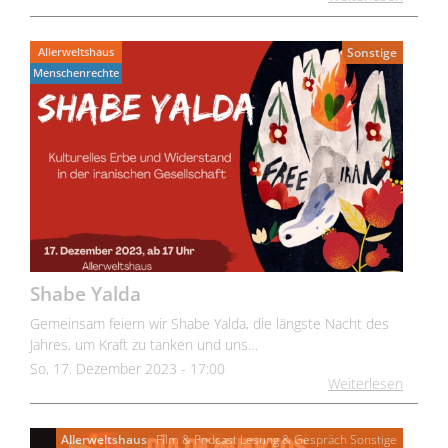
Allerweltshaus
Sonstige
Menschenrechte
Shabe Yalda
Gemeinsam feiern wir Shabe Yalda, die längste Nacht des
Jahres, um Kraft zu tanken und uns…
So, 17. Dezember 2023 - 17:00
Weiterlesen
Allerweltshaus
Film & Podcast
Lesung & Gespräch
Sonstige