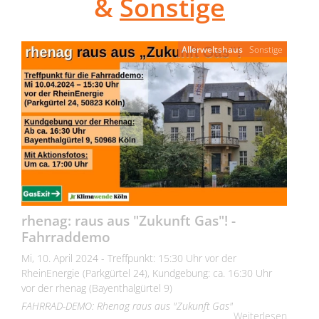
&
Sonstige
Allerweltshaus
Sonstige
rhenag: raus aus "Zukunft Gas"! -
Fahrraddemo
Mi, 10. April 2024 - Treffpunkt: 15:30 Uhr vor der
RheinEnergie (Parkgürtel 24), Kundgebung: ca. 16:30 Uhr
vor der rhenag (Bayenthalgürtel 9)
FAHRRAD-DEMO: Rhenag raus aus "Zukunft Gas"
Weiterlesen