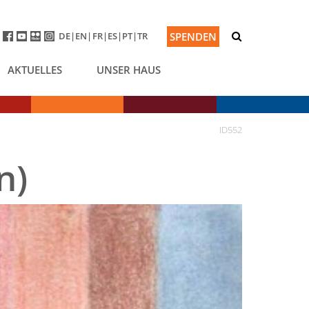
DE
EN
FR
ES
PT
TR
SPENDEN
AKTUELLES
UNSER HAUS
ID552
n)