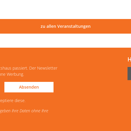
zu allen Veranstaltungen
H
tshaus passiert. Der Newsletter
ohne Werbung.
Absenden
eptiere diese.
d geben Ihre Daten ohne Ihre