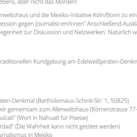
 Lebens, aber nicht das Morden!
rweltshaus und die Mexiko-Initiative Köln/Bonn zu e
ssion gegen Journalist-en/innen” Anschließend Auskl
egenheit zur Diskussion und Netzwerken. Natürlich we
 traditionellen Kundgebung am Edelweißpiraten-Denkm
ten-Denkmal (Bartholomäus-Schink-Str. 1, 50825)
 wir gemeinsam zum Allerweltshaus (Körnerstrasse 77
ícatl" (Wort in Náhuatl für Poesie)
rdad" (Die Wahrheit kann nicht getötet werden)
urnalismus in Mexiko