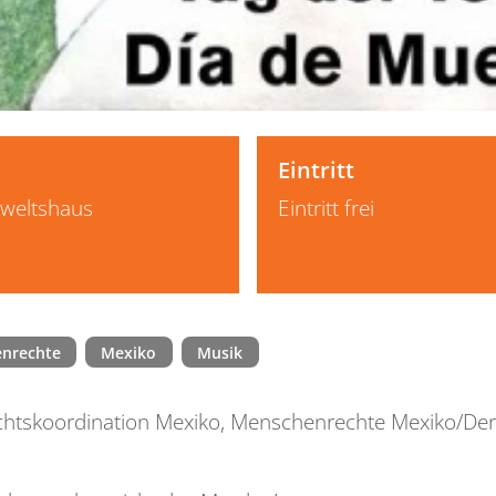
Eintritt
rweltshaus
Eintritt frei
nrechte
Mexiko
Musik
chtskoordination Mexiko, Menschenrechte Mexiko/D