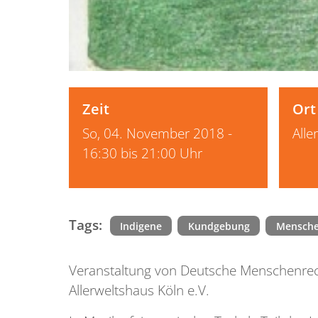
Zeit
Ort
So, 04. November 2018 -
Alle
16:30 bis 21:00 Uhr
Tags:
Indigene
Kundgebung
Mensche
Veranstaltung von Deutsche Menschenre
Allerweltshaus Köln e.V.