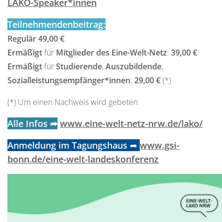
LAKO-Speaker*innen
Teilnehmendenbeitrag:
Regulär 49,00 €
Ermäßigt
für
Mitglieder des Eine-Welt-Netz
:
39,00 €
Ermäßigt
für
Studierende
,
Auszubildende
,
Sozialleistungsempfänger*innen
:
29,00 €
(*)
(*) Um einen Nachweis wird gebeten
Alle Infos
:
➦
www.eine-welt-netz-nrw.de/lako/
Anmeldung im Tagungshaus
➦
www.gsi-
bonn.de/eine-welt-landeskonferenz