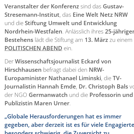
Veranstalter der Konferenz
sind das
Gustav-
Stresemann-Institut
, das
Eine Welt Netz NRW
und die
Stiftung Umwelt und Entwicklung
Nordrhein-Westfalen
. Anlässlich ihres
25-jährige
Bestehens
lädt die Stiftung am
13. März
zu einem
POLITISCHEN ABEND
ein.
Der
Wissenschaftsjournalist Eckard von
Hirschhausen
befragt dabei den
NRW-
Europaminister Nathanael Liminski
, die
TV-
Journalistin Hannah Emde
,
Dr. Christoph Bals
v
der NGO
Germanwatch
und die
Professorin und
Publizistin Maren Urner
.
„Globale Herausforderungen hat es immer
gegeben, aber derzeit ist es für viele Engagiert
besonders schwierig, die Zuversicht zu