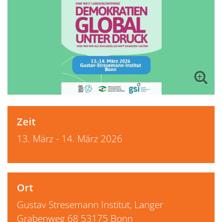
Zeit
13. März - 14. März 2026
Ort
Gustav Stresemann Institut, Langer
Grabenweg 68 53175 Bonn