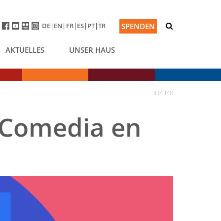
DE
EN
FR
ES
PT
TR
SPENDEN
AKTUELLES
UNSER HAUS
ID4340
Comedia en