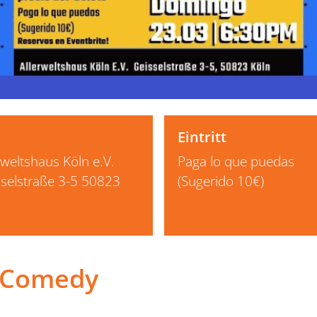
Eintritt
rweltshaus Köln e.V.
Paga lo que puedas
selstraße 3-5 50823
(Sugerido 10€)
n
p Comedy