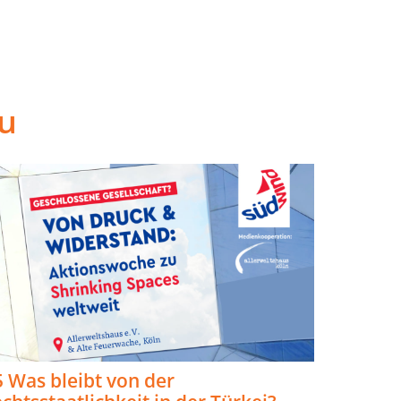
u
 Was bleibt von der