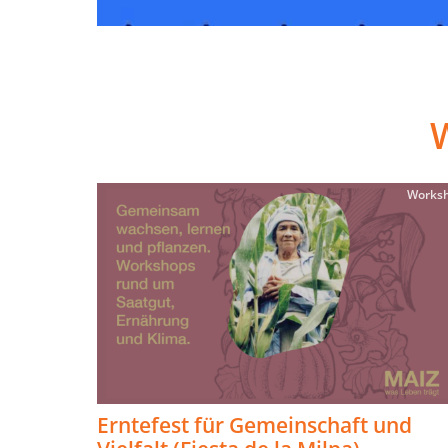
Works
Erntefest für Gemeinschaft und