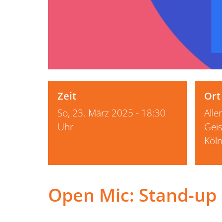
Zeit
Ort
So, 23. März 2025 - 18:30
Alle
Uhr
Geis
Köl
Open Mic: Stand-u