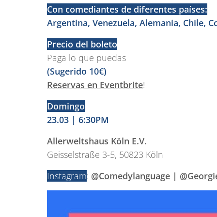
Con comediantes de diferentes países:
Argentina, Venezuela, Alemania, Chile, 
Precio del boleto
Paga lo que puedas
(Sugerido 10€)
Reservas en Eventbrite
!
Domingo
23.03 | 6:30PM
Allerweltshaus Köln E.V.
Geisselstraße 3-5, 50823 Köln
Instagram
:
@Comedylanguage
|
@Georgi