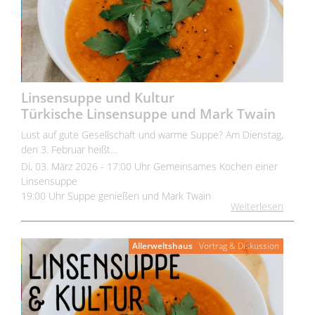
Linsensuppe und Kultur
Türkische Linsensuppe und Mark Twain
Lust auf gute Gesellschaft und warme Suppe? Am Dienstag,
den 3. Februar heißt…
Di, 03. März 2026 - 17:00 Uhr Gemeinsames Kochen einer
Linsensuppe
19:00 Uhr Suppe genießen und Mark Twain
Weiterlesen
Allerweltshaus
Vortrag & Diskussion