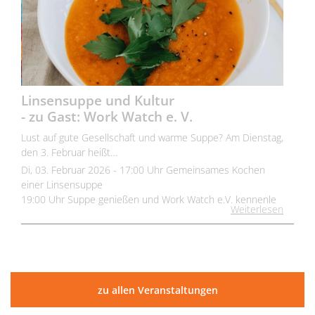
Linsensuppe und Kultur
- zu Gast: Work Watch e. V.
Lust auf gute Gesellschaft und warme Suppe? Am Dienstag,
den 3. Februar heißt…
Di, 03. Februar 2026 - 17:00 Uhr Gemeinsames Kochen
einer Linsensuppe
19:00 Uhr Suppe genießen und Work Watch e.V. kennenle
Weiterlesen
zu allen Veranstaltungen