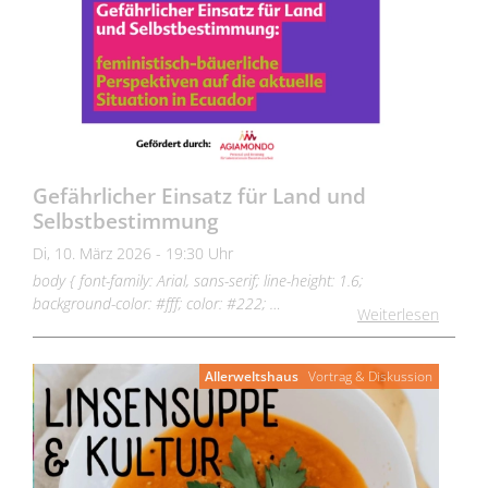
Gefährlicher Einsatz für Land und
Selbstbestimmung
Di, 10. März 2026 - 19:30 Uhr
body { font-family: Arial, sans-serif; line-height: 1.6;
background-color: #fff; color: #222; …
Weiterlesen
Allerweltshaus
Vortrag & Diskussion