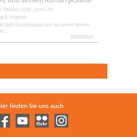
FÉ und seinem Roman JASMIM
9. Oktober 2024 - 20:00 Uhr
ng & Gespräch
ú Dafé (Guinea-Bissau) liest aus seinem Roman
im…
Weiterlesen
ier finden Sie uns auch