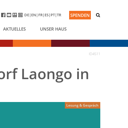
DE
EN
FR
ES
PT
TR
SPENDEN
AKTUELLES
UNSER HAUS
ID4511
rf Laongo in
Lesung & Gespräch