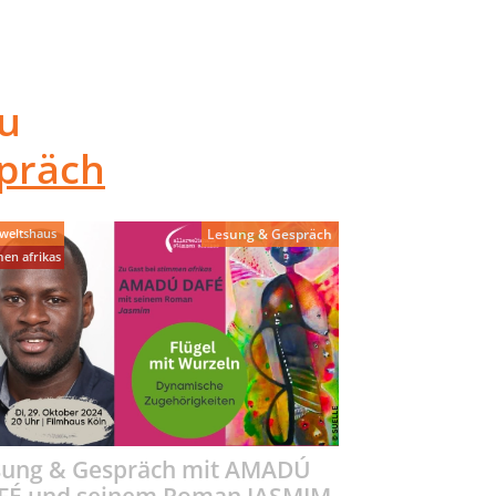
u
präch
rweltshaus
Lesung & Gespräch
en afrikas
sung & Gespräch mit AMADÚ