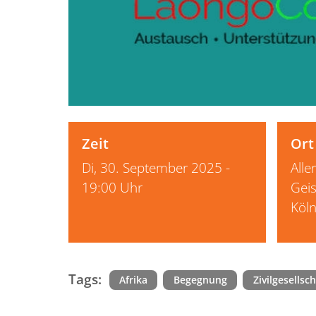
Zeit
Ort
Di, 30. September 2025 -
Alle
19:00 Uhr
Geis
Köl
Tags:
Afrika
Begegnung
Zivilgesellsch