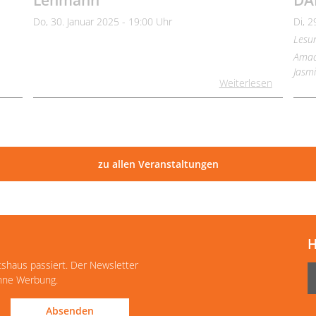
Lehmann
DA
Do, 30. Januar 2025 - 19:00 Uhr
Di, 2
Lesu
Amad
Jasm
Weiterlesen
zu allen Veranstaltungen
H
tshaus passiert. Der Newsletter
ohne Werbung.
Absenden