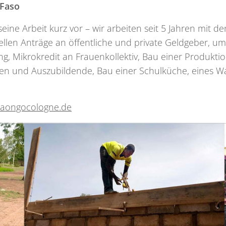
 Faso
d seine Arbeit kurz vor – wir arbeiten seit 5 Jahren mi
len Anträge an öffentliche und private Geldgeber, um
ng, Mikrokredit an Frauenkollektiv, Bau einer Produkti
nen und Auszubildende, Bau einer Schulküche, eines W
laongocologne.de