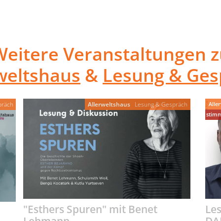
Weitere Veranstaltungen z
weltshaus
&
Lesung & Ges
Alle
präch
Allerweltshaus
Lesung & Gespräch
stimm
"Esthers Spuren" mit Benet
Le