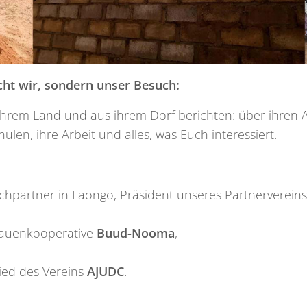
cht wir, sondern unser Besuch:
rem Land und aus ihrem Dorf berichten: über ihren Al
hulen, ihre Arbeit und alles, was Euch interessiert.
chpartner in Laongo, Präsident unseres Partnerverein
Frauenkooperative
Buud-Nooma
,
glied des Vereins
AJUDC
.