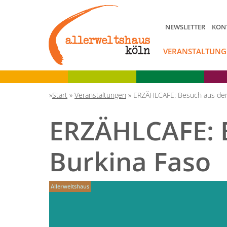
NEWSLETTER
KON
VERANSTALTUNG
Start
»
Veranstaltungen
»
ERZÄHLCAFE: Besuch aus dem
ERZÄHLCAFE: 
Burkina Faso
Allerweltshaus