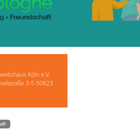
rweltshaus Köln e.V.
selstraße 3-5 50823
n
aft