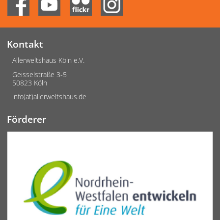
Kontakt
Allerweltshaus Köln e.V.
Geisselstraße 3-5
50823 Köln
info(at)allerweltshaus.de
Förderer