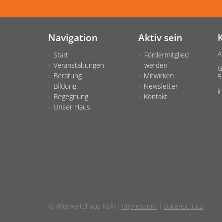
Navigation
Aktiv sein
A
Start
Fördermitglied
Veranstaltungen
werden
G
Beratung
Mitwirken
5
Bildung
Newsletter
i
Begegnung
Kontakt
Unser Haus
© Allerweltshaus Köln
Impressum
Datenschutz