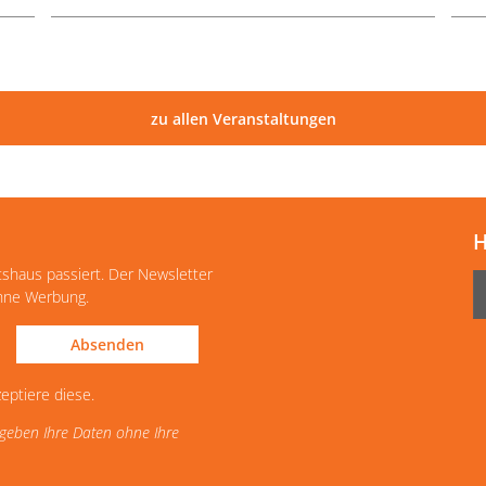
zu allen Veranstaltungen
H
tshaus passiert. Der Newsletter
ohne Werbung.
Absenden
eptiere diese.
d geben Ihre Daten ohne Ihre