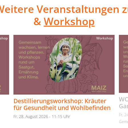
Weitere Veranstaltungen z
&
Workshop
shop
Workshop
WO
Destillierungsworkshop: Kräuter
Gar
für Gesundheit und Wohlbefinden
Fr, 2
Fr, 28. August 2026 - 11-15 Uhr
Geme