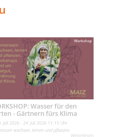
u
Workshop
RKSHOP: Wasser für den
ten - Gärtnern fürs Klima
4. Juli 2026 - 24. Juli 2026 11-15 Uhr
insam wachsen, lernen und pflanzen.
Weiterlesen