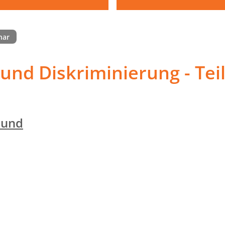
nar
nd Diskriminierung - Teil
bund