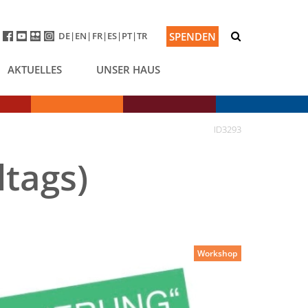
DE
EN
FR
ES
PT
TR
SPENDEN
AKTUELLES
UNSER HAUS
ID3293
ltags)
Workshop