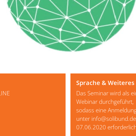
Sprache & Weiteres
INE
Das Seminar wird als ei
Webinar durchgeführt,
sodass eine Anmeldun
unter info@solibund.de
07.06.2020 erforderlich 