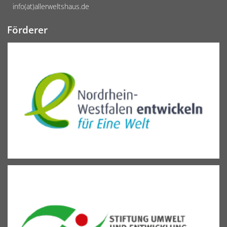
info(at)allerweltshaus.de
Förderer