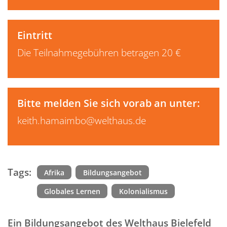
Eintritt
Die Teilnahmegebühren betragen 20 €
Bitte melden Sie sich vorab an unter:
keith.hamaimbo@welthaus.de
Tags:
Afrika
Bildungsangebot
Globales Lernen
Kolonialismus
Ein Bildungsangebot des
Welthaus Bielefeld