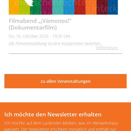
Filmabend „¡Vámonos!"
(Dokumentarfilm)
Do, 16. Oktober 2025 - 19:30 Uhr
Die Filmveranstaltung ist eine Kooperation zwischen…
Weiterlesen
zu allen Veranstaltungen
Ich möchte den Newsletter erhalten
Ich möchte auf dem Laufenden bleiben, was im Allerweltshaus
passiert. Der Newsletter erscheint monatlich und enthält nur