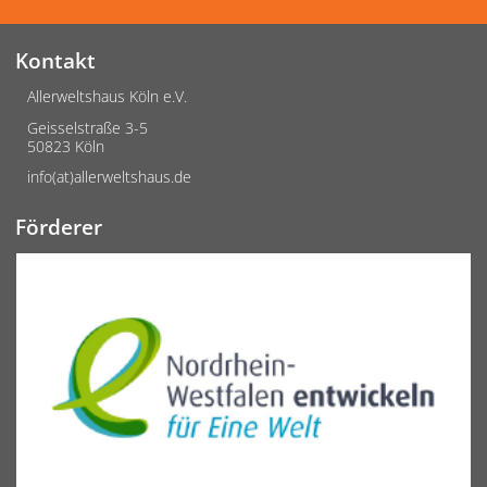
Kontakt
Allerweltshaus Köln e.V.
Geisselstraße 3-5
50823 Köln
info(at)allerweltshaus.de
Förderer