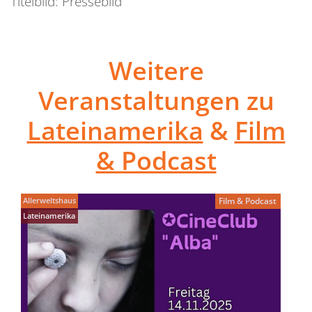
Titelbild: Pressebild
Weitere
Veranstaltungen zu
Lateinamerika
&
Film
& Podcast
Allerweltshaus
Film & Podcast
Lateinamerika