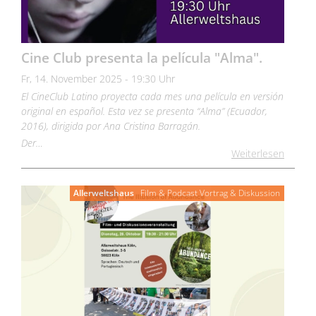
Cine Club presenta la película "Alma".
Fr, 14. November 2025 - 19:30 Uhr
El CineClub Latino proyecta cada mes una película en versión
original en español. Esta vez se presenta “Alma” (Ecuador,
2016), dirigida por Ana Cristina Barragán.
Der…
Weiterlesen
Allerweltshaus
Film & Podcast
Vortrag & Diskussion