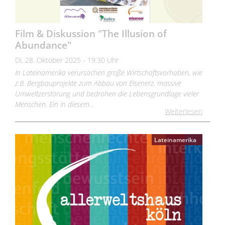
Film & Diskussion "The Illusion of
Abundance"
Di, 28. Oktober 2025 - 19:30 Uhr
In Lateinamerika verursachen große Wirtschaftsvorhaben, wie
z.B. Bergbauprojekte zum Abbau von Eisenerz, massive
Umweltzerstörung und bedrohen die Lebensgrundlage vieler
Menschen. Ein in diesem…
Weiterlesen
Lateinamerika