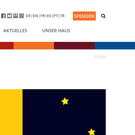
DE
EN
FR
ES
PT
TR
SPENDEN
AKTUELLES
UNSER HAUS
ID3294