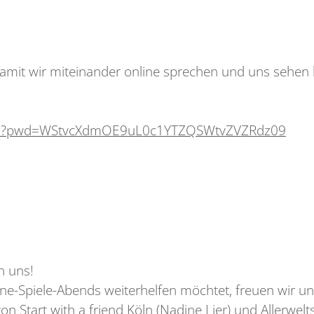
damit wir miteinander online sprechen und uns sehen
807?pwd=WStvcXdmOE9uL0c1YTZQSWtvZVZRdz09
n uns!
line-Spiele-Abends weiterhelfen möchtet, freuen wir 
on Start with a friend Köln (Nadine Lier) und Allerwelt