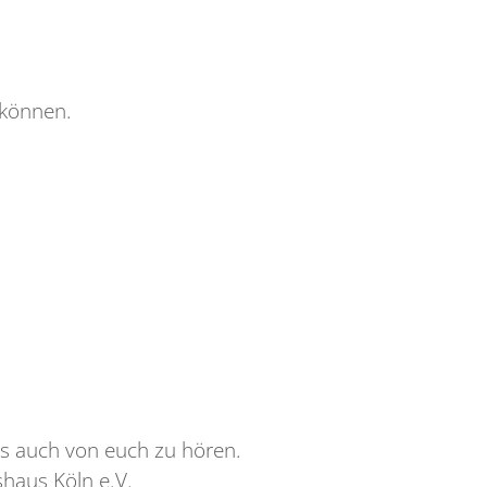
 können.
uns auch von euch zu hören.
shaus Köln e.V.