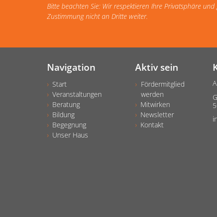
Bitte beachten Sie: Wir respektieren Ihre Privatsphäre un
Zustimmung nicht an Dritte weiter.
Navigation
Aktiv sein
A
Start
Fördermitglied
Veranstaltungen
werden
G
Beratung
Mitwirken
5
Bildung
Newsletter
i
Begegnung
Kontakt
Unser Haus