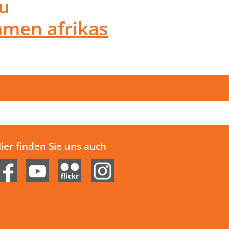
u
mmen afrikas
ier finden Sie uns auch