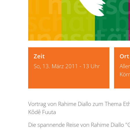
Zeit
Ort
So, 13. März 2011 - 13 Uhr
Alle
Kör
Vortrag von Rahime Diallo zum Thema Ethni
Kôdê Fuuta
Die spannende Reise von Rahime Diallo "G