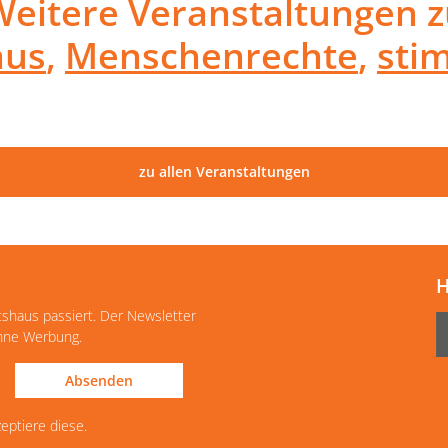
Weitere Veranstaltungen z
aus
,
Menschenrechte
,
sti
zu allen Veranstaltungen
H
tshaus passiert. Der Newsletter
ohne Werbung.
Absenden
eptiere diese.