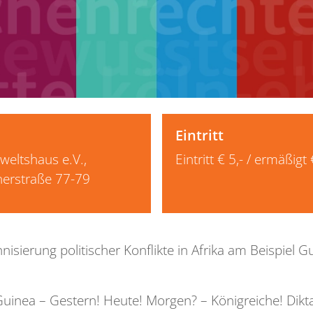
Eintritt
rweltshaus e.V.,
Eintritt € 5,- / ermäßigt 
nerstraße 77-79
sierung politischer Konflikte in Afrika am Beispiel 
uinea – Gestern! Heute! Morgen? – Königreiche! Dikta