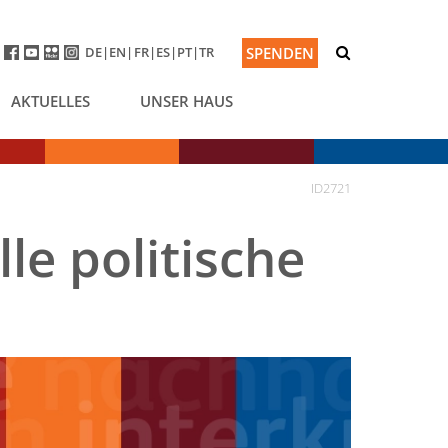
DE
EN
FR
ES
PT
TR
SPENDEN
AKTUELLES
UNSER HAUS
ID2721
le politische