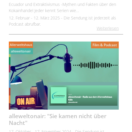
Ecuador und Extraktivismus -Mythen und Fakten über den
Kokainhandel Jeder kennt Serien wie…
12. Februar - 12. März 2025 - Die Sendung ist jederzeit als
Podcast abrufbar.
Weiterlesen
Allerweltshaus
Film & Podcast
alleweltonair
alleweltonair: "Sie kamen nicht über
Nacht"
17. Oktober - 17. November 2024 - Die Sendung ist