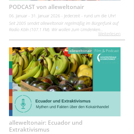
PODCAST von alleweltonair
06. Januar - 31. Januar 2026 - Jederzeit - rund um die Uhr!
Seit 2005 sendet alleweltonair regelmäßig im Bürgerfunk auf
Radio Köln (107.1 FM). Wir wollen zum Umdenken…
Weiterlesen
alleweltonair
Film & Podcast
alleweltonair: Ecuador und
Extraktivismus