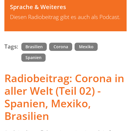
Sprache & Weiteres
Diesen Radiobeitrag gibt es auch als Podcast.
Tags:
Brasilien
Corona
Mexiko
Spanien
Radiobeitrag: Corona in
aller Welt (Teil 02) -
Spanien, Mexiko,
Brasilien