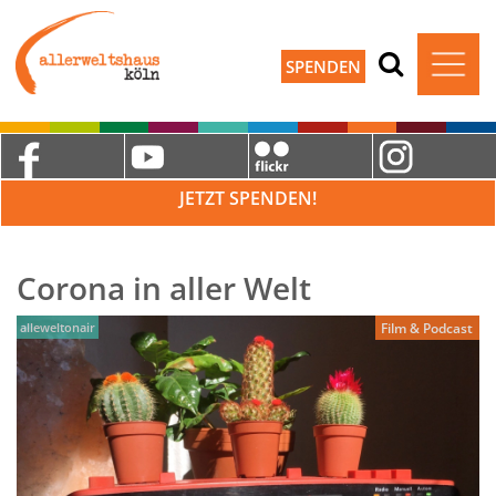
SPENDEN
JETZT SPENDEN!
Corona in aller Welt
alleweltonair
Film & Podcast