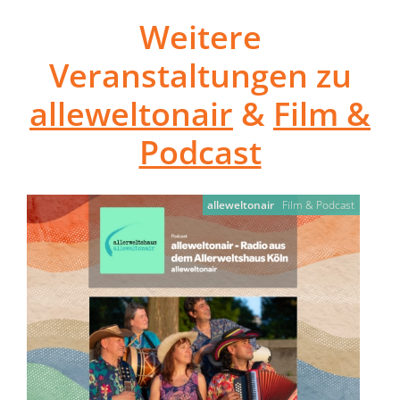
Weitere
Veranstaltungen zu
alleweltonair
&
Film &
Podcast
alleweltonair
Film & Podcast