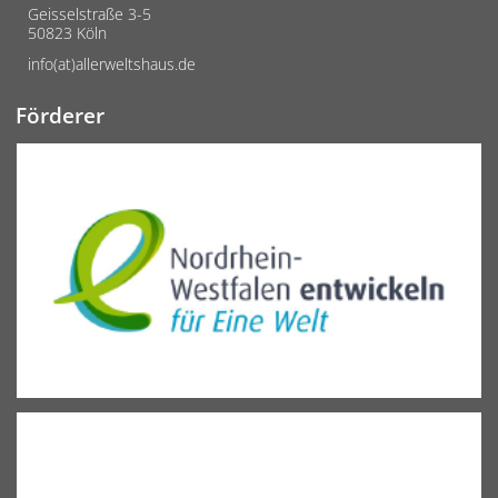
Geisselstraße 3-5
50823 Köln
info(at)allerweltshaus.de
Förderer