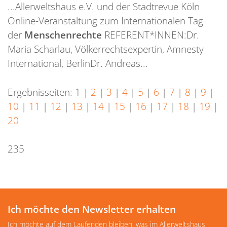
...Allerweltshaus e.V. und der Stadtrevue Köln
Online-Veranstaltung zum Internationalen Tag
der
Menschenrechte
REFERENT*INNEN:Dr.
Maria Scharlau, Völkerrechtsexpertin, Amnesty
International, BerlinDr. Andreas...
Ergebnisseiten:
1
|
2
|
3
|
4
|
5
|
6
|
7
|
8
|
9
|
10
|
11
|
12
|
13
|
14
|
15
|
16
|
17
|
18
|
19
|
20
235
Ich möchte den Newsletter erhalten
Ich möchte auf dem Laufenden bleiben, was im Allerweltshaus