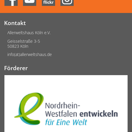
Kontakt
Allerweltshaus Köln e.V.
Geisselstraße 3-5
50823 Köln
info(at)allerweltshaus.de
Förderer