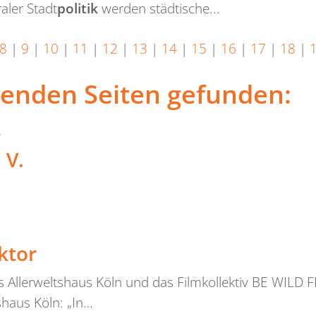
ler Stadt
politik
werden städtische...
8
|
9
|
10
|
11
|
12
|
13
|
14
|
15
|
16
|
17
|
18
|
lgenden Seiten gefunden:
r
 V.
ktor
 Allerweltshaus Köln und das Filmkollektiv BE WILD
aus Köln: „In…