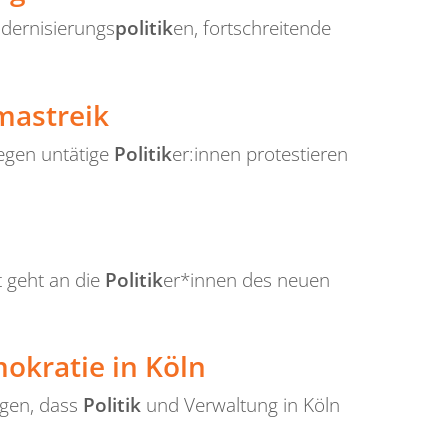
dernisierungs
politik
en, fortschreitende
mastreik
egen untätige
Politik
er:innen protestieren
t geht an die
Politik
er*innen des neuen
okratie in Köln
rgen, dass
Politik
und Verwaltung in Köln