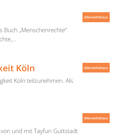
Allerweltshaus
as Buch „Menschenrechte“
chte,…
eit Köln
Allerweltshaus
keit Köln teilzunehmen. Als
Allerweltshaus
 von und mit Tayfun Guttstadt