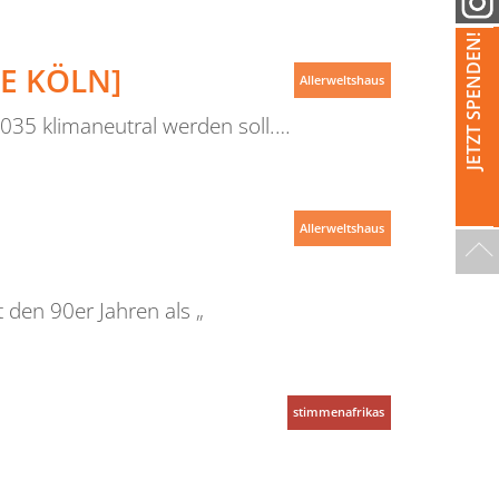
JETZT SPENDEN!
E KÖLN]
Allerweltshaus
2035 klimaneutral werden soll.…
Allerweltshaus
 den 90er Jahren als „
stimmenafrikas