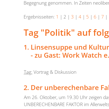
Begegnung genommen. In Zeiten neolibera
Ergebnisseiten:
1
|
2
|
3
|
4
|
5
|
6
|
7
|
Tag "Politik" auf fo
Linsensuppe und Kultu
- zu Gast: Work Watch e.
Tag:
Vortrag & Diskussion
Der unberechenbare Fa
Am 26. Oktober, um 19.30 Uhr zeigen das
UNBERECHENBARE FAKTOR im Allerweltsh