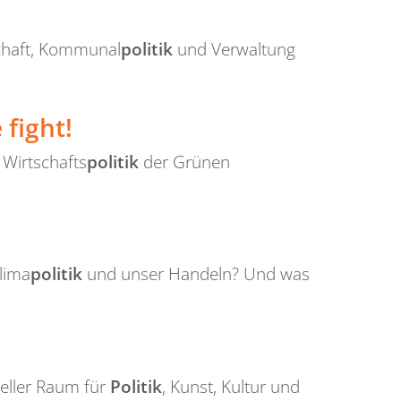
schaft, Kommunal
politik
und Verwaltung
fight!
Wirtschafts
politik
der Grünen
Klima
politik
und unser Handeln? Und was
ieller Raum für
Politik
, Kunst, Kultur und