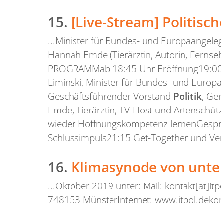
15.
[Live-Stream] Politisc
...Minister für Bundes- und Europaangel
Hannah Emde (Tierärztin, Autorin, Ferns
PROGRAMMab 18:45 Uhr Eröffnung19:00 
Liminski, Minister für Bundes- und Euro
Geschäftsführender Vorstand
Politik
, Ge
Emde, Tierärztin, TV-Host und Artenschüt
wieder Hoffnungskompetenz lernenGespräc
Schlussimpuls21:15 Get-Together und Ve
16.
Klimasynode von unte
...Oktober 2019 unter: Mail: kontakt[at]i
748153 MünsterInternet: www.itpol.dekont