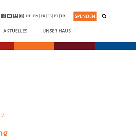
DE
EN
FR
ES
PT
TR
SPENDEN
AKTUELLES
UNSER HAUS
19
ng