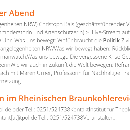
her Abend
egenheiten NRW) Christoph Bals (geschäftsführender 
ehmoderatorin und Artenschützerin) > Live-Stream au
Uhr Was uns bewegt: Wofür braucht die
Politik
Zivi
paangelegenheiten NRWWas wir bewegt haben: Rückblic
rmanwatch,Was uns bewegt: Die vergessene Krise Gesp
zerinWie wir auch in Zukunft die Welt bewegen: Refra
h mit Maren Urner, Professorin für Nachhaltige Tra
rnetzung
n im Rheinischen Braunkohlerevi
tpol.de oder Tel.: 0251/524738KontaktInstitut für Theo
akt[at]itpol.de Tel.: 0251/524738Veranstalter...