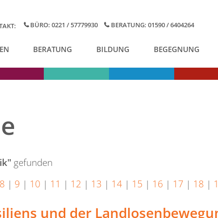
BÜRO: 0221 / 57779930
BERATUNG: 01590 / 6404264
TAKT:
EN
BERATUNG
BILDUNG
BEGEGNUNG
se
ik"
gefunden
8
|
9
|
10
|
11
|
12
|
13
|
14
|
15
|
16
|
17
|
18
|
asiliens und der Landlosenbewegu