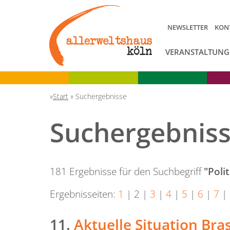
NEWSLETTER
KON
VERANSTALTUNG
Start
»
Suchergebnisse
Suchergebnis
181 Ergebnisse für den Suchbegriff
"Polit
Ergebnisseiten:
1
|
2
|
3
|
4
|
5
|
6
|
7
|
11.
Aktuelle Situation Br