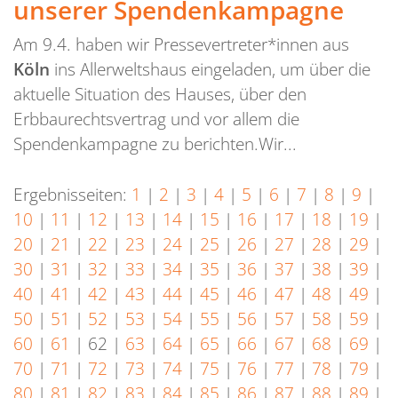
unserer Spendenkampagne
Am 9.4. haben wir Pressevertreter*innen aus
Köln
ins Allerweltshaus eingeladen, um über die
aktuelle Situation des Hauses, über den
Erbbaurechtsvertrag und vor allem die
Spendenkampagne zu berichten.Wir...
Ergebnisseiten:
1
|
2
|
3
|
4
|
5
|
6
|
7
|
8
|
9
|
10
|
11
|
12
|
13
|
14
|
15
|
16
|
17
|
18
|
19
|
20
|
21
|
22
|
23
|
24
|
25
|
26
|
27
|
28
|
29
|
30
|
31
|
32
|
33
|
34
|
35
|
36
|
37
|
38
|
39
|
40
|
41
|
42
|
43
|
44
|
45
|
46
|
47
|
48
|
49
|
50
|
51
|
52
|
53
|
54
|
55
|
56
|
57
|
58
|
59
|
60
|
61
|
62
|
63
|
64
|
65
|
66
|
67
|
68
|
69
|
70
|
71
|
72
|
73
|
74
|
75
|
76
|
77
|
78
|
79
|
80
|
81
|
82
|
83
|
84
|
85
|
86
|
87
|
88
|
89
|