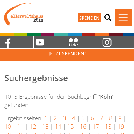
SPENDEN
JETZT SPENDEN!
Suchergebnisse
1013 Ergebnisse für den Suchbegriff
"Köln"
gefunden
Ergebnisseiten:
1
|
2
|
3
|
4
|
5
|
6
|
7
|
8
|
9
|
10
|
11
|
12
|
13
|
14
|
15
|
16
|
17
|
18
|
19
|