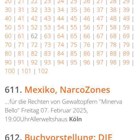
20
|
21
|
22
|
23
|
24
|
25
|
26
|
27
|
28
|
29
|
30
|
31
|
32
|
33
|
34
|
35
|
36
|
37
|
38
|
39
|
40
|
41
|
42
|
43
|
44
|
45
|
46
|
47
|
48
|
49
|
50
|
51
|
52
|
53
|
54
|
55
|
56
|
57
|
58
|
59
|
60
|
61
|
62
|
63
|
64
|
65
|
66
|
67
|
68
|
69
|
70
|
71
|
72
|
73
|
74
|
75
|
76
|
77
|
78
|
79
|
80
|
81
|
82
|
83
|
84
|
85
|
86
|
87
|
88
|
89
|
90
|
91
|
92
|
93
|
94
|
95
|
96
|
97
|
98
|
99
|
100
|
101
|
102
611.
Mexiko, NarcoZones
...für die Rechten von Gewaltopfern "Minerva
Bello" Freitag 07. Februar 2025,
19:00UhrAllerweltshaus
Köln
612.
Buchvorstellung: DIE